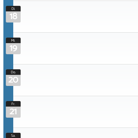
Di.
18
Mi.
19
Do.
20
Fr.
21
Sa.