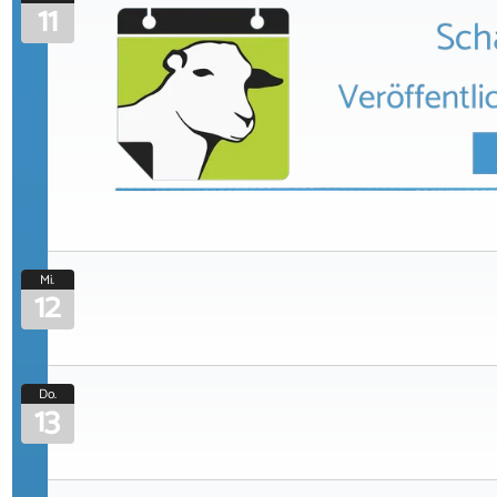
11
Mi.
12
Do.
13