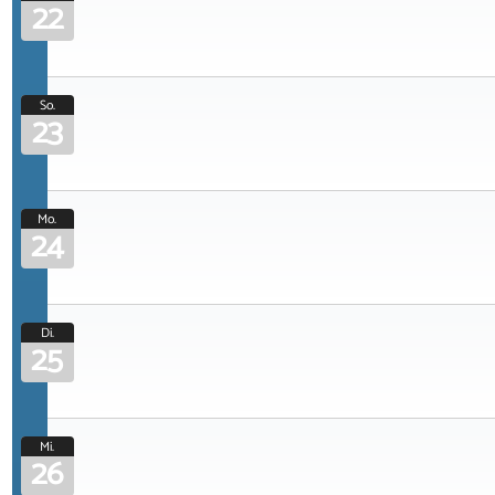
22
So.
23
Mo.
24
Di.
25
Mi.
26