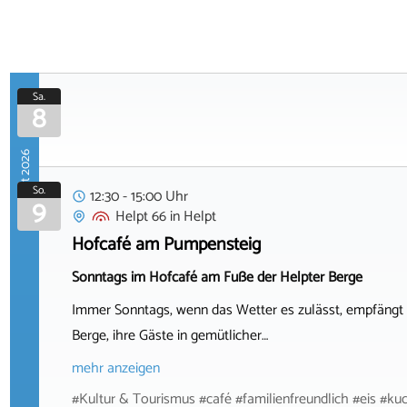
Sa.
8
August 2026
So.
12:30 - 15:00 Uhr
9
Helpt 66
in
Helpt
Hofcafé am Pumpensteig
Sonntags im Hofcafé am Fuße der Helpter Berge
Immer Sonntags, wenn das Wetter es zulässt, empfängt 
Berge, ihre Gäste in gemütlicher…
mehr anzeigen
#Kultur & Tourismus #café #familienfreundlich #eis #ku