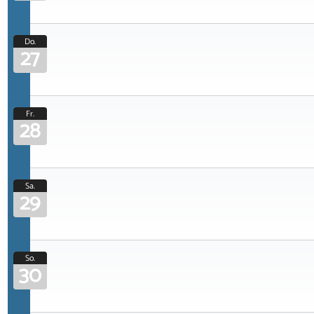
Do.
27
Fr.
28
Sa.
29
So.
30