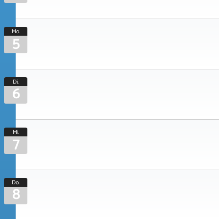
Mo.
5
Di.
6
Mi.
7
Do.
8