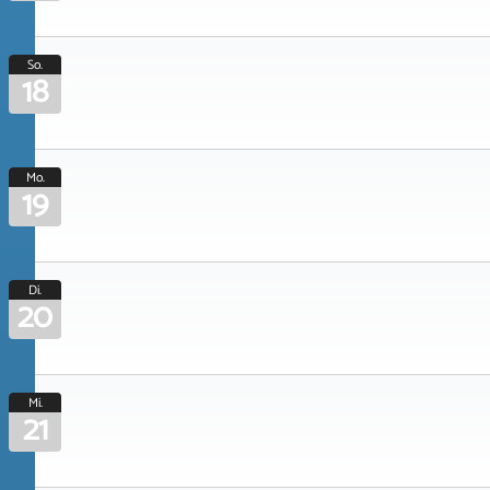
So.
18
Mo.
19
Di.
20
Mi.
21