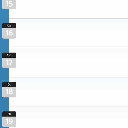
15
So.
16
Mo.
17
Di.
18
Mi.
19