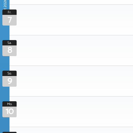
August 2026
Fr.
7
Sa.
8
So.
9
Mo.
10