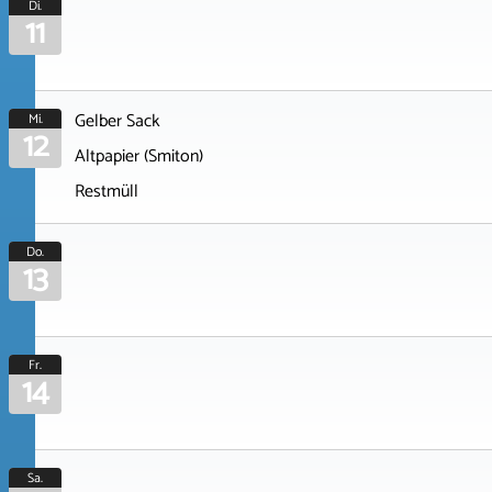
Di.
11
Gelber Sack
Mi.
12
Altpapier (Smiton)
Restmüll
Do.
13
Fr.
14
Sa.