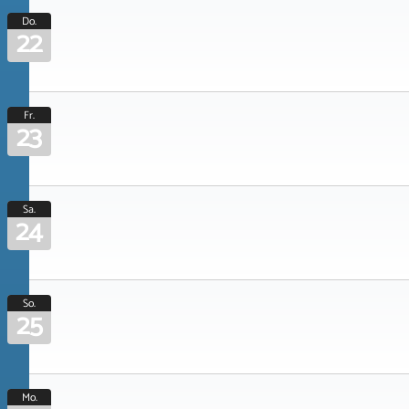
Do.
22
Fr.
23
Sa.
24
So.
25
Mo.