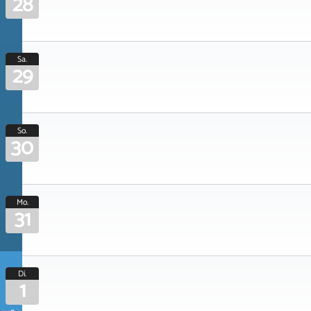
28
Sa.
29
So.
30
Mo.
31
Di.
1