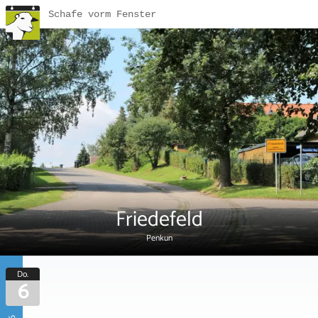
Schafe vorm Fenster
Friedefeld
Penkun
Do.
6