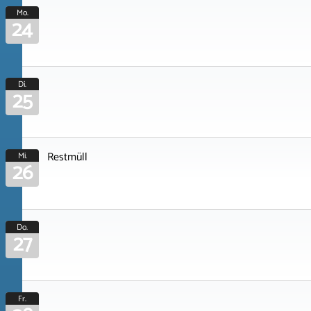
Mo.
24
Di.
25
Restmüll
Mi.
26
Do.
27
Fr.