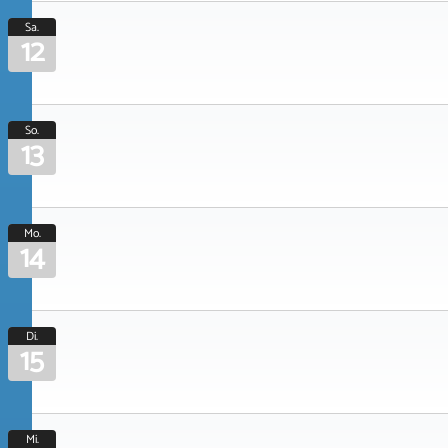
Sa.
12
So.
13
Mo.
14
Di.
15
Mi.