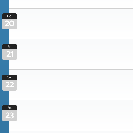
Do.
20
Fr.
21
Sa.
22
So.
23