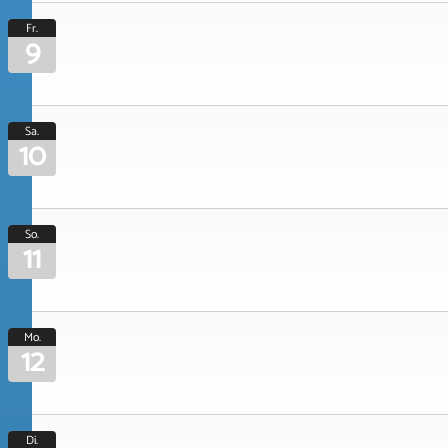
Fr.
9
Sa.
10
So.
11
Mo.
12
Di.