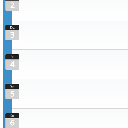
2
Do.
3
Fr.
4
Sa.
5
So.
6