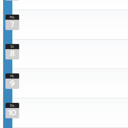
Mo.
7
Di.
8
Mi.
9
Do.
10