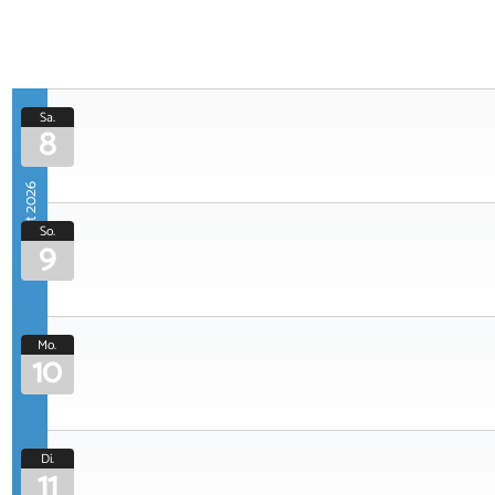
Sa.
8
August 2026
So.
9
Mo.
10
Di.
11