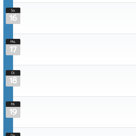
So.
16
Mo.
17
Di.
18
Mi.
19
Do.