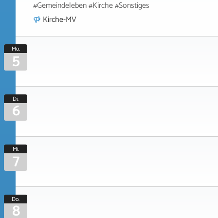
#Gemeindeleben #Kirche #Sonstiges
Kirche-MV
Mo.
5
Di.
6
Mi.
7
Do.
8