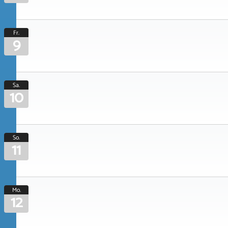
Fr.
9
Sa.
10
So.
11
Mo.
12