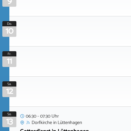
9
Do.
10
Fr.
11
Sa.
12
So.
06:30 - 07:30 Uhr
13
Dorfkirche
in
Lüttenhagen