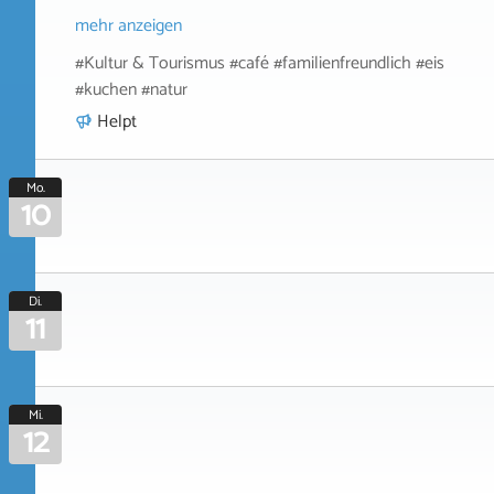
mehr anzeigen
#Kultur & Tourismus #café #familienfreundlich #eis
#kuchen #natur
Helpt
Mo.
10
Di.
11
Mi.
12