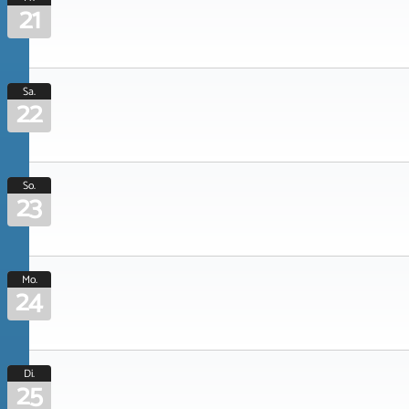
21
Sa.
22
So.
23
Mo.
24
Di.
25