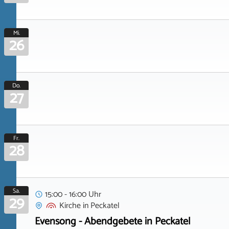
Mi.
26
Do.
27
Fr.
28
Sa.
15:00 - 16:00 Uhr
29
Kirche
in
Peckatel
Evensong - Abendgebete in Peckatel