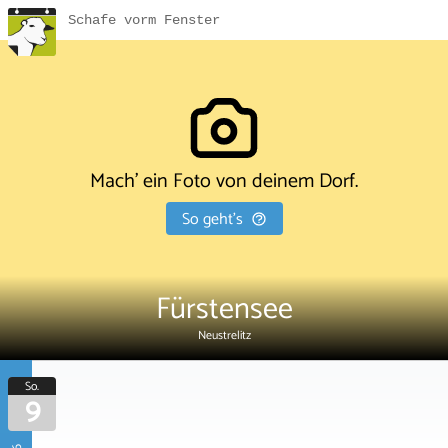
Schafe vorm Fenster
Mach' ein Foto von deinem Dorf.
So geht's
Fürstensee
Neustrelitz
So.
9