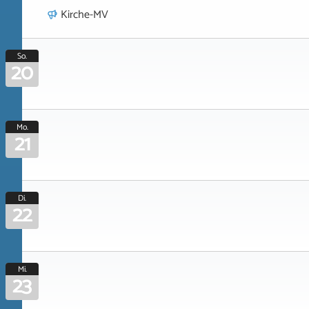
Kirche-MV
So.
20
Mo.
21
Di.
22
Mi.
23