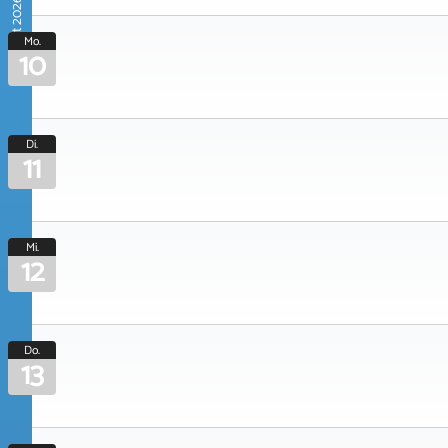
August 2026
Mo.
10
Di.
11
Mi.
12
Do.
13