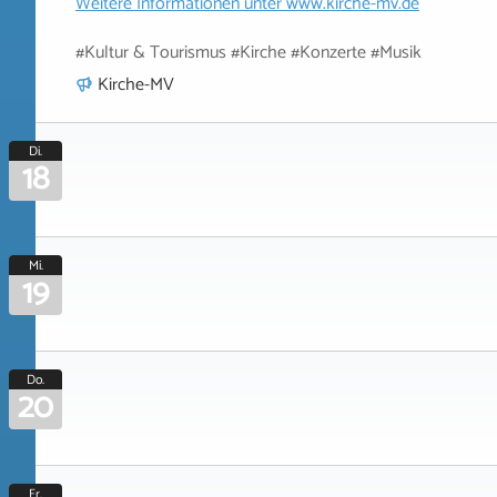
Weitere Informationen unter
www.kirche-mv.de
#Kultur & Tourismus #Kirche #Konzerte #Musik
Kirche-MV
Di.
18
Mi.
19
Do.
20
Fr.