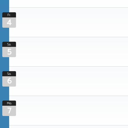
Fr.
4
Sa.
5
So.
6
Mo.
7