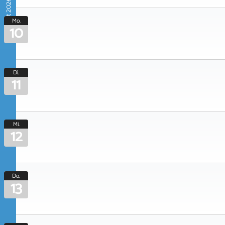
August 2026
Mo.
10
Di.
11
Mi.
12
Do.
13