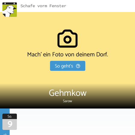
Schafe vorm Fenster
Mach' ein Foto von deinem Dorf.
So geht's
Gehmkow
Sarow
So.
9