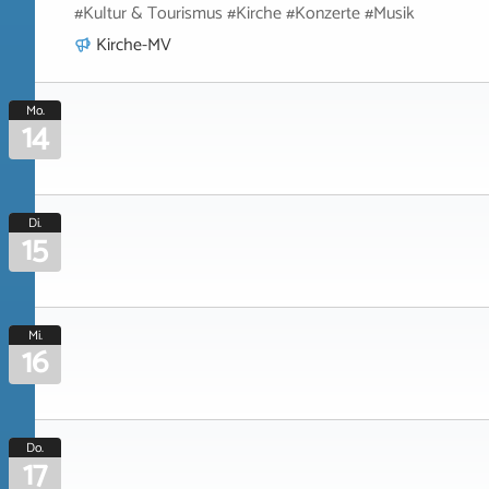
#Kultur & Tourismus #Kirche #Konzerte #Musik
Kirche-MV
Mo.
14
Di.
15
Mi.
16
Do.
17