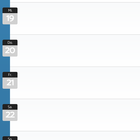
Mi.
19
Do.
20
Fr.
21
Sa.
22
So.