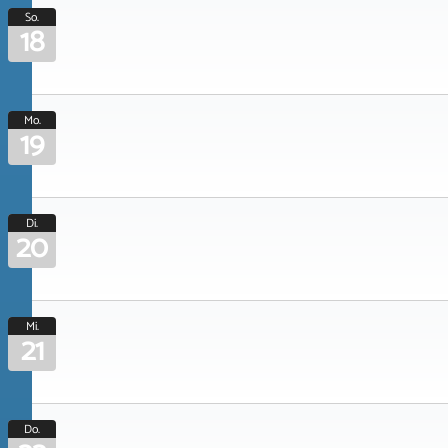
So.
18
Mo.
19
Di.
20
Mi.
21
Do.