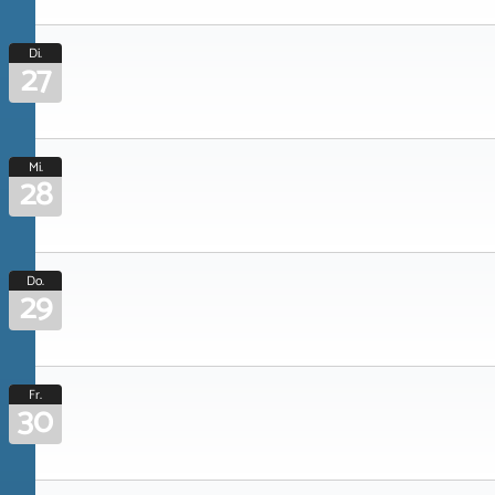
Di.
27
Mi.
28
Do.
29
Fr.
30