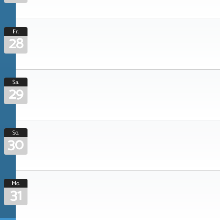
Fr.
28
Sa.
29
So.
30
Mo.
31