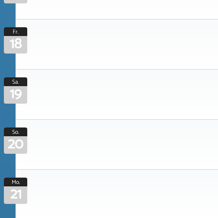
Fr.
18
Sa.
19
So.
20
Mo.
21