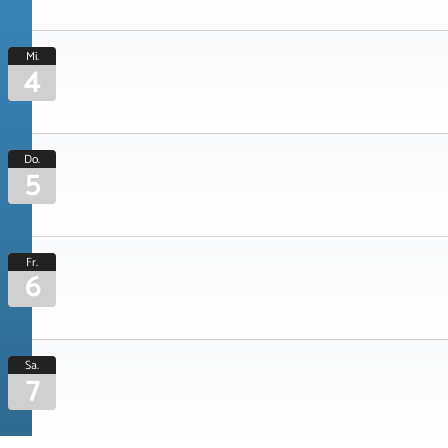
Mi.
4
Do.
5
Fr.
6
Sa.
7