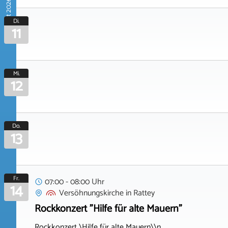
August 2026
Di.
11
Mi.
12
Do.
13
Fr.
07:00 - 08:00 Uhr
14
Versöhnungskirche
in
Rattey
Rockkonzert "Hilfe für alte Mauern"
Rockkonzert \Hilfe für alte Mauern\\n