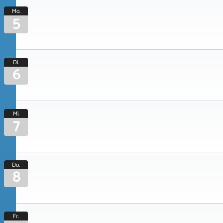
Mo.
5
Di.
6
Mi.
7
Do.
8
Fr.