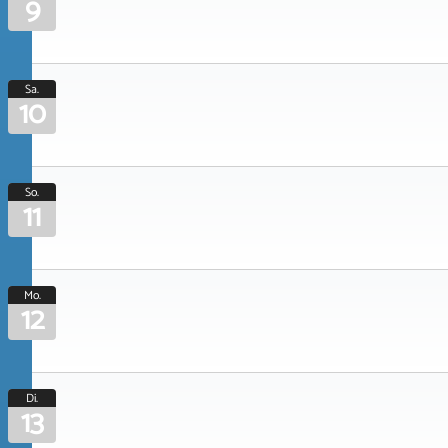
9
Sa.
10
So.
11
Mo.
12
Di.
13