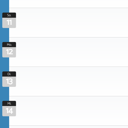
So.
11
Mo.
12
Di.
13
Mi.
14