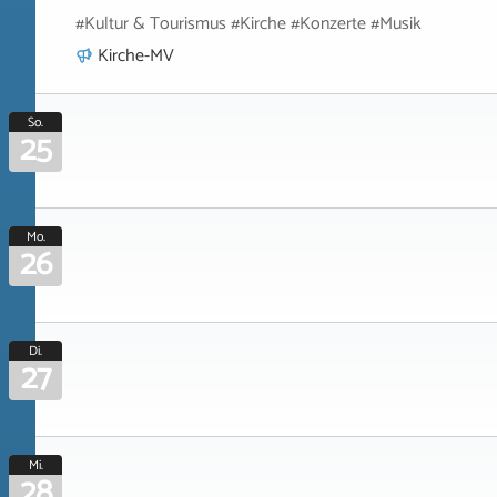
#Kultur & Tourismus #Kirche #Konzerte #Musik
Kirche-MV
So.
25
Mo.
26
Di.
27
Mi.
28