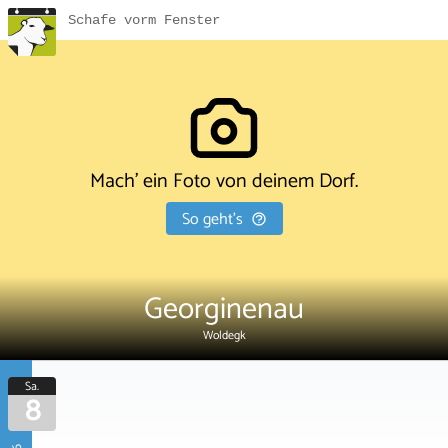
Schafe vorm Fenster
Mach' ein Foto von deinem Dorf.
So geht's
Georginenau
Woldegk
Sa.
8