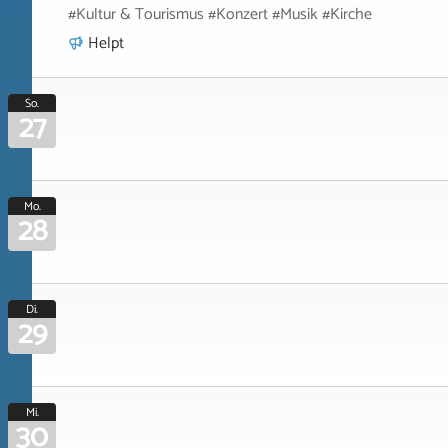
#Kultur & Tourismus #Konzert #Musik #Kirche
Helpt
So.
27
Mo.
28
Di.
29
Mi.
30