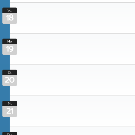
So.
18
Mo.
19
Di.
20
Mi.
21
Do.