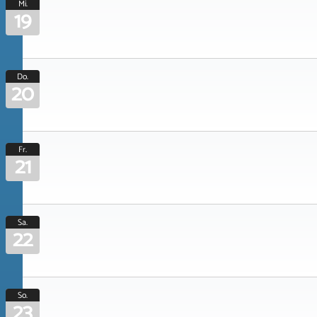
Mi.
19
Do.
20
Fr.
21
Sa.
22
So.
23