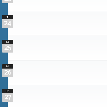
Mo.
24
Di.
25
Mi.
26
Do.
27