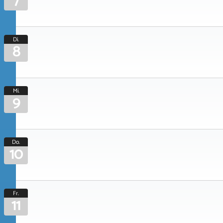
7
Di.
8
Mi.
9
Do.
10
Fr.
11