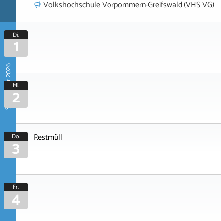
Volkshochschule Vorpommern-Greifswald (VHS VG)
Di.
1
September 2026
Mi.
2
Restmüll
Do.
3
Fr.
4