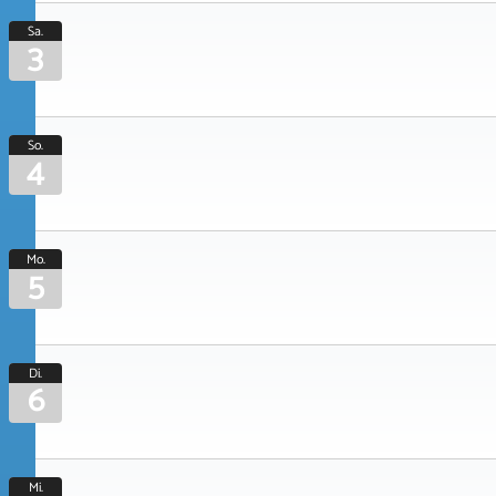
Sa.
3
So.
4
Mo.
5
Di.
6
Mi.