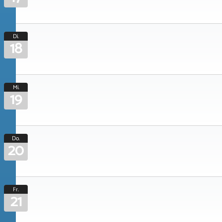
Di.
18
Mi.
19
Do.
20
Fr.
21