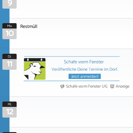
9
Restmüll
Mo.
10
Di.
11
Schafe vorm Fenster UG
Anzeige
Mi.
12