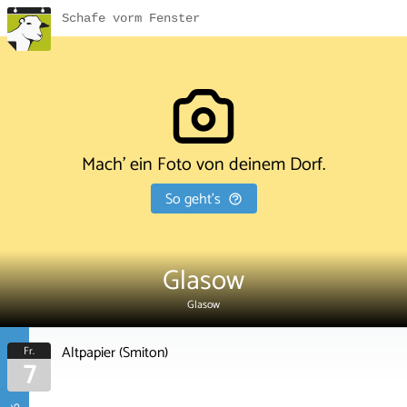
Schafe vorm Fenster
Mach' ein Foto von deinem Dorf.
So geht's
Glasow
Glasow
Altpapier (Smiton)
Fr.
7