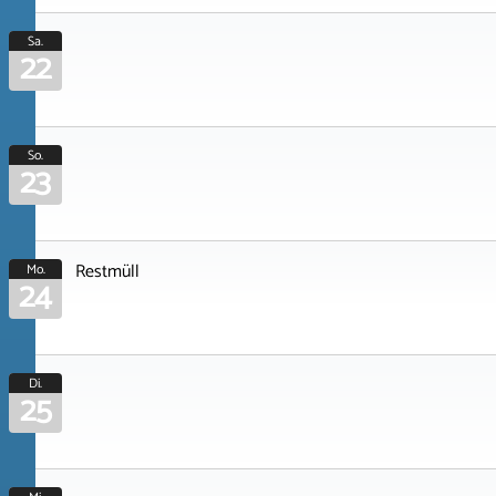
Sa.
22
So.
23
Restmüll
Mo.
24
Di.
25