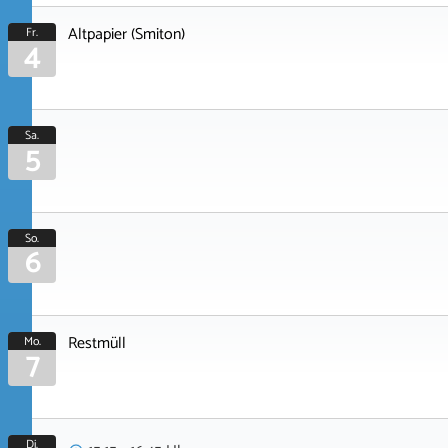
Altpapier (Smiton)
Fr.
4
Sa.
5
So.
6
Restmüll
Mo.
7
Di.