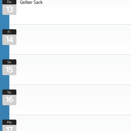
Gelber Sack
Do.
13
Fr.
14
Sa.
15
So.
16
Mo.
17