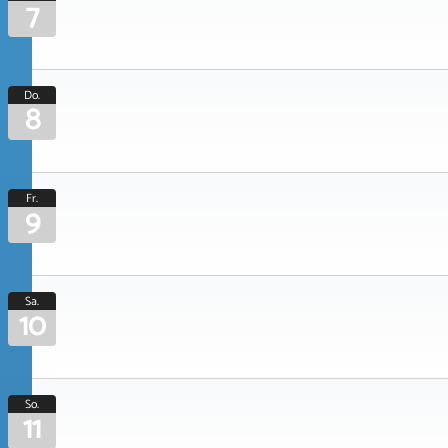
7
Do.
8
Fr.
9
Sa.
10
So.
11