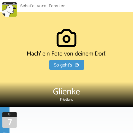
Schafe vorm Fenster
Mach' ein Foto von deinem Dorf.
So geht's
Glienke
Friedland
Fr.
7