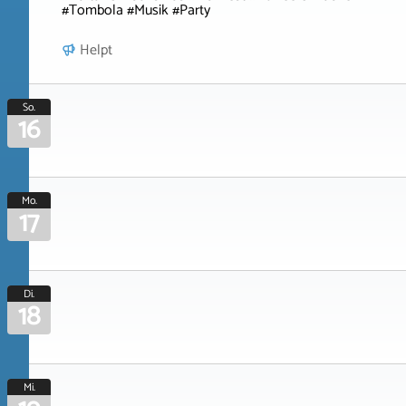
#Tombola #Musik #Party
Helpt
So.
16
Mo.
17
Di.
18
Mi.