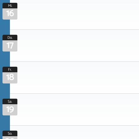
Mi.
16
Do.
17
Fr.
18
Sa.
19
So.