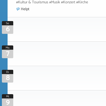
#Kultur & Tourismus #Musik #Konzert #Kirche
Helpt
So.
6
Mo.
7
Di.
8
Mi.
9