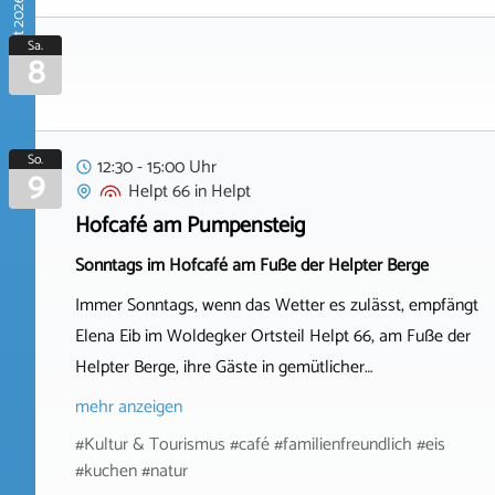
August 2026
Sa.
8
So.
12:30 - 15:00 Uhr
9
Helpt 66
in
Helpt
Hofcafé am Pumpensteig
Sonntags im Hofcafé am Fuße der Helpter Berge
Immer Sonntags, wenn das Wetter es zulässt, empfängt
Elena Eib im Woldegker Ortsteil Helpt 66, am Fuße der
Helpter Berge, ihre Gäste in gemütlicher…
mehr anzeigen
#Kultur & Tourismus #café #familienfreundlich #eis
#kuchen #natur