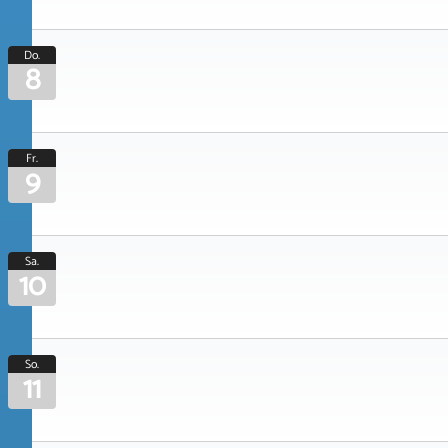
Do.
8
Fr.
9
Sa.
10
So.
11