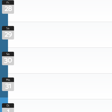
Fr.
28
Sa.
29
So.
30
Mo.
31
Di.
1