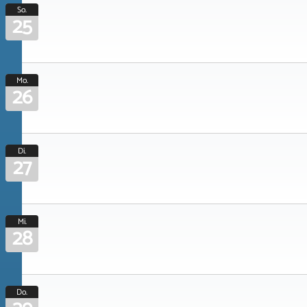
So.
25
Mo.
26
Di.
27
Mi.
28
Do.