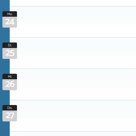
Mo.
24
Di.
25
Mi.
26
Do.
27