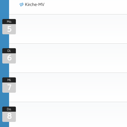
Kirche-MV
Mo.
5
Di.
6
Mi.
7
Do.
8