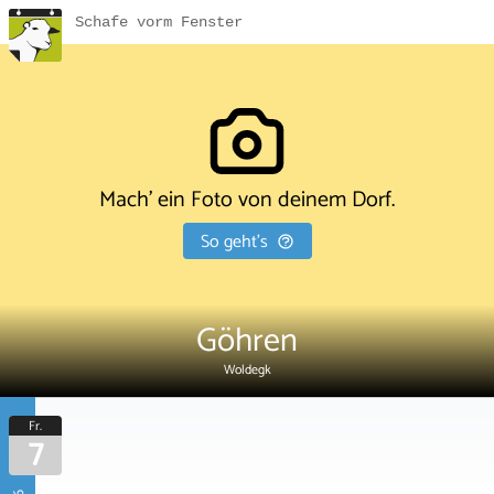
Schafe vorm Fenster
Mach' ein Foto von deinem Dorf.
So geht's
Göhren
Woldegk
Fr.
7