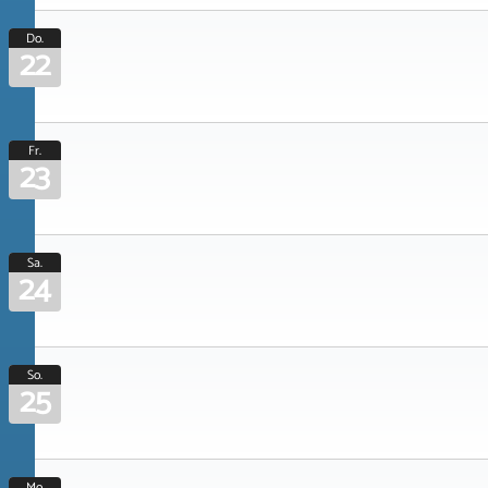
Do.
22
Fr.
23
Sa.
24
So.
25
Mo.