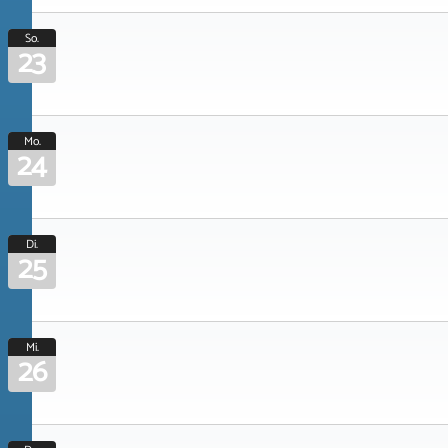
So.
23
Mo.
24
Di.
25
Mi.
26