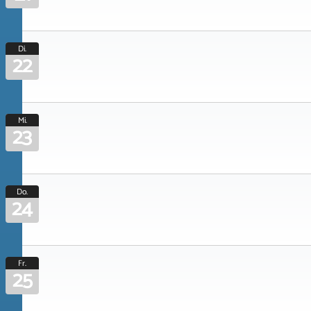
Di.
22
Mi.
23
Do.
24
Fr.
25