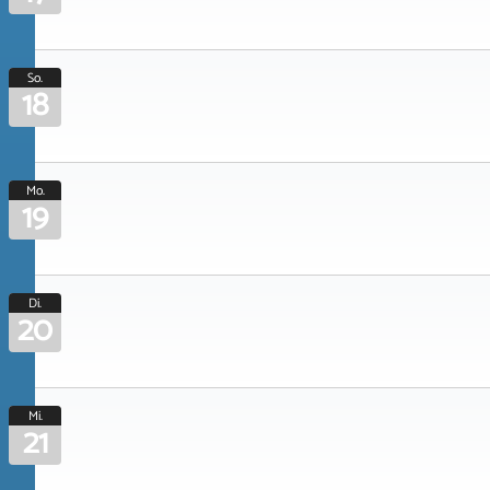
So.
18
Mo.
19
Di.
20
Mi.
21