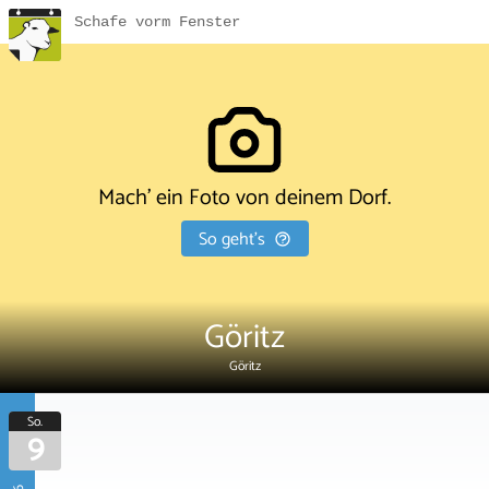
Schafe vorm Fenster
Mach' ein Foto von deinem Dorf.
So geht's
Göritz
Göritz
So.
9