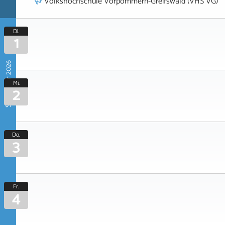
Volkshochschule Vorpommern-Greifswald (VHS VG)
Di.
1
September 2026
Mi.
2
Do.
3
Fr.
4