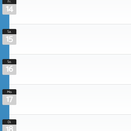
Fr.
14
Sa.
15
So.
16
Mo.
17
Di.
18