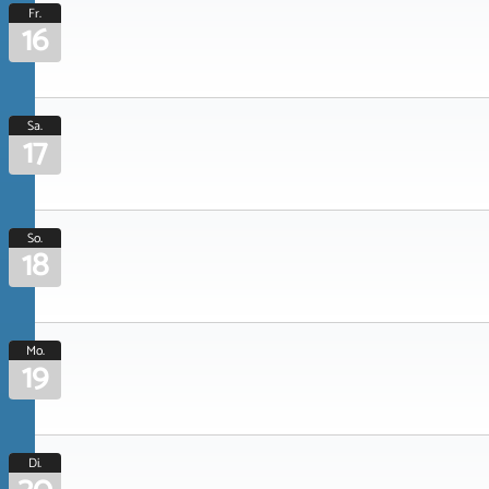
Fr.
16
Sa.
17
So.
18
Mo.
19
Di.