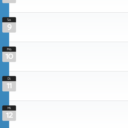
So.
9
Mo.
10
Di.
11
Mi.
12