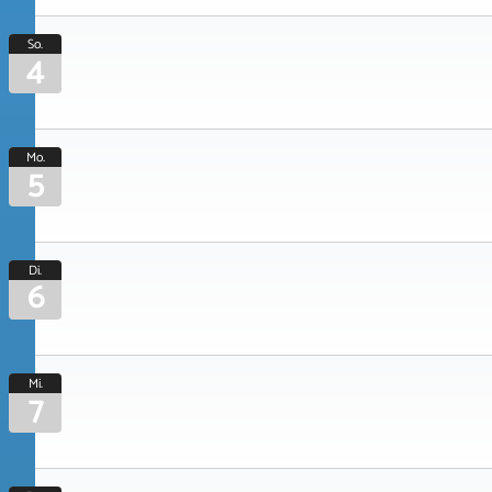
So.
4
Mo.
5
Di.
6
Mi.
7