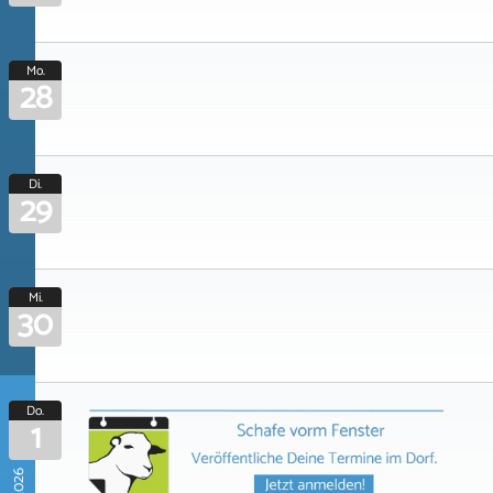
Mo.
28
Di.
29
Mi.
30
Do.
1