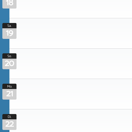
18
Sa.
19
So.
20
Mo.
21
Di.
22