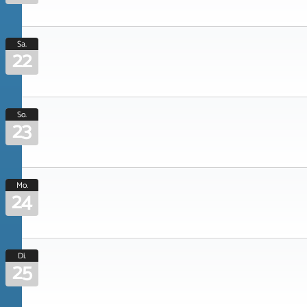
Sa.
22
So.
23
Mo.
24
Di.
25