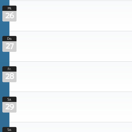
Mi.
26
Do.
27
Fr.
28
Sa.
29
So.