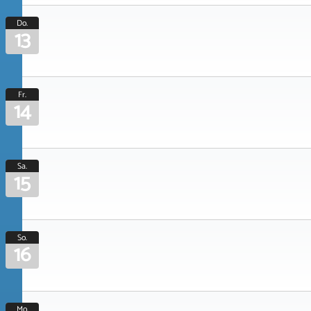
Do.
13
Fr.
14
Sa.
15
So.
16
Mo.