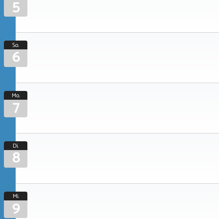
5
So.
6
Mo.
7
Di.
8
Mi.
9