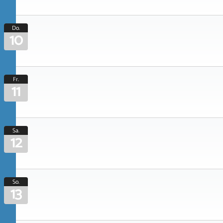
Do.
10
Fr.
11
Sa.
12
So.
13