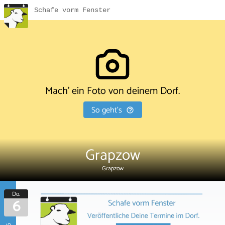
Schafe vorm Fenster
Mach' ein Foto von deinem Dorf.
So geht's
Grapzow
Grapzow
Do.
6