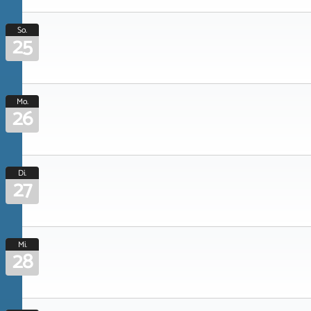
So.
25
Mo.
26
Di.
27
Mi.
28