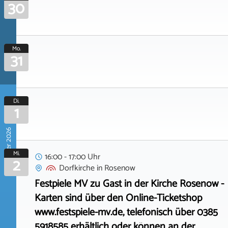
30
Mo.
31
Di.
1
September 2026
Mi.
16:00 - 17:00 Uhr
2
Dorfkirche
in
Rosenow
Festpiele MV zu Gast in der Kirche Rosenow -
Karten sind über den Online-Ticketshop
www.festspiele-mv.de, telefonisch über 0385
5918585 erhältlich oder können an der