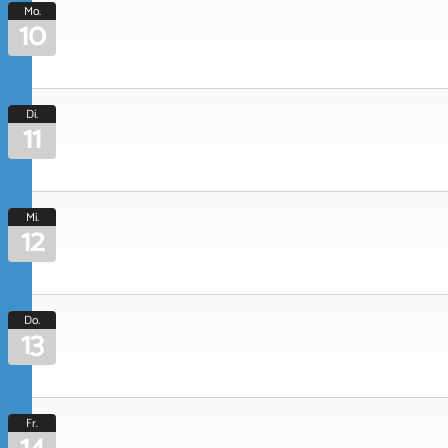
Mo.
10
Di.
11
Mi.
12
Do.
13
Fr.