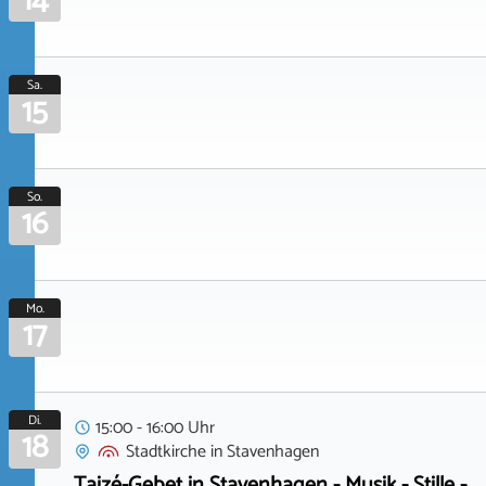
14
Sa.
15
So.
16
Mo.
17
Di.
15:00 - 16:00 Uhr
18
Stadtkirche
in
Stavenhagen
Taizé-Gebet in Stavenhagen - Musik - Stille -