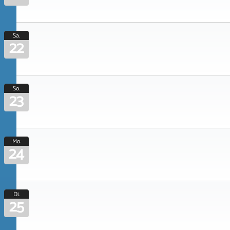
Sa.
22
So.
23
Mo.
24
Di.
25