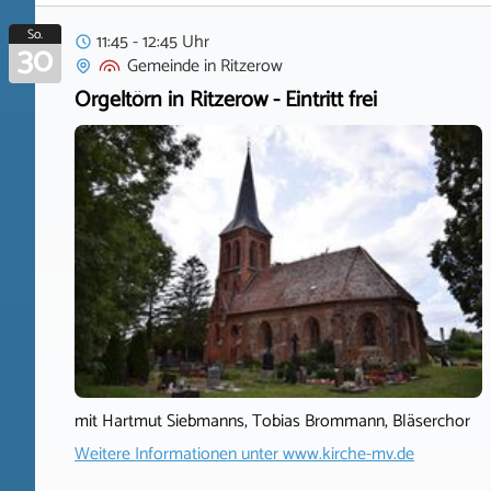
So.
11:45 - 12:45 Uhr
30
Gemeinde
in
Ritzerow
Orgeltörn in Ritzerow - Eintritt frei
mit Hartmut Siebmanns, Tobias Brommann, Bläserchor
Weitere Informationen unter
www.kirche-mv.de