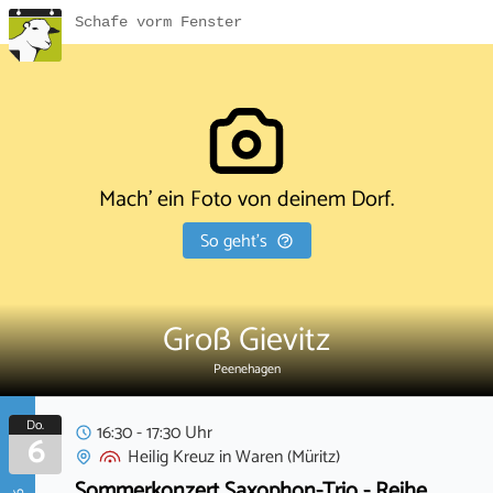
Schafe vorm Fenster
Mach' ein Foto von deinem Dorf.
So geht's
Groß Gievitz
Peenehagen
Do.
16:30 - 17:30 Uhr
6
Heilig Kreuz
in
Waren (Müritz)
Sommerkonzert Saxophon-Trio - Reihe