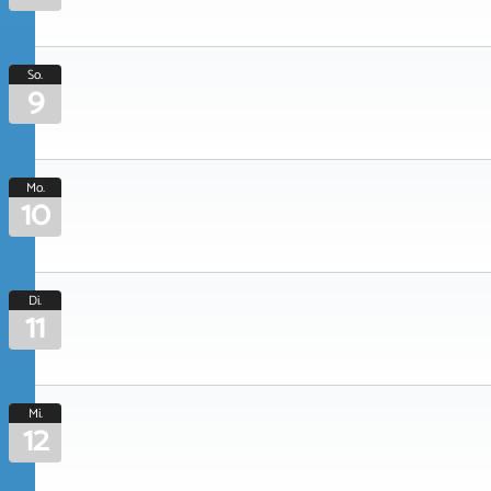
So.
9
Mo.
10
Di.
11
Mi.
12