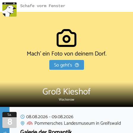
Schafe vorm Fenster
Mach' ein Foto von deinem Dorf.
So geht's
Groß Kieshof
Wackerow
Sa.
08.08.2026
-
09.08.2026
8
Pommersches Landesmuseum
in
Greifswald
Galerie der Romantik