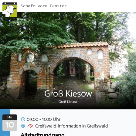
Schafe vorm Fenster
Groß Kiesow
Groß Kiesow
Mo.
09:00 - 11:00 Uhr
10
Greifswald-Information
in
Greifswald
Altstadtrundgang