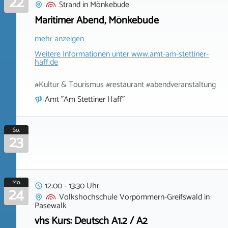
22
Strand
in
Mönkebude
Maritimer Abend, Mönkebude
mehr anzeigen
Weitere Informationen unter
www.amt-am-stettiner-
haff.de
#Kultur & Tourismus #restaurant #abendveranstaltung
Amt "Am Stettiner Haff"
So.
23
Mo.
12:00 - 13:30 Uhr
24
Volkshochschule Vorpommern-Greifswald
in
Pasewalk
vhs Kurs: Deutsch A1.2 / A2