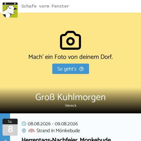
Schafe vorm Fenster
Mach' ein Foto von deinem Dorf.
So geht's
Groß Kuhlmorgen
Viereck
Sa.
08.08.2026
-
09.08.2026
8
Strand
in
Mönkebude
Herrentags-Nachfeier, Mönkebude