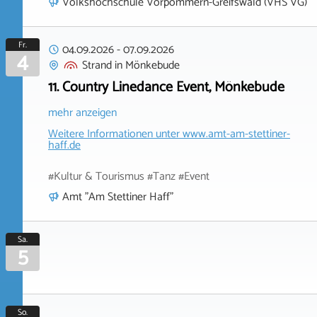
Volkshochschule Vorpommern-Greifswald (VHS VG)
Fr.
04.09.2026
-
07.09.2026
4
Strand
in
Mönkebude
11. Country Linedance Event, Mönkebude
mehr anzeigen
Weitere Informationen unter
www.amt-am-stettiner-
haff.de
#Kultur & Tourismus #Tanz #Event
Amt "Am Stettiner Haff"
Sa.
5
So.