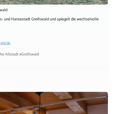
swald
äts- und Hansestadt Greifswald und spiegelt die wechselvolle
ald.de
he Altstadt #Greifswald