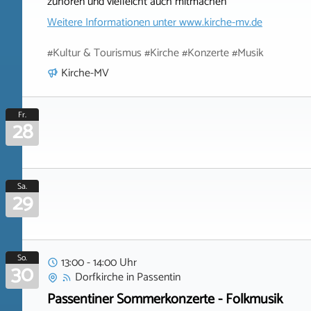
zuhören und vielleicht auch mitmachen
Weitere Informationen unter
www.kirche-mv.de
#Kultur & Tourismus #Kirche #Konzerte #Musik
Kirche-MV
Fr.
28
Sa.
29
So.
13:00 - 14:00 Uhr
30
Dorfkirche
in
Passentin
Passentiner Sommerkonzerte - Folkmusik