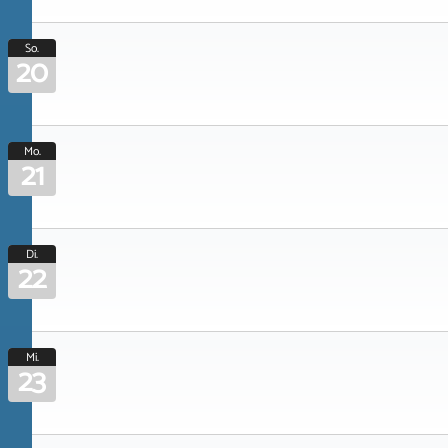
So.
20
Mo.
21
Di.
22
Mi.
23