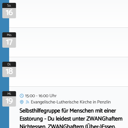
So.
16
Mo.
17
Di.
18
Mi.
15:00 - 16:00 Uhr
19
Evangelische-Lutherische Kirche
in
Penzlin
Selbsthilfegruppe für Menschen mit einer
Esstörung - Du leidest unter ZWANGhaftem
Nichtessen, ZWANGhaftem (Über-)Essen,