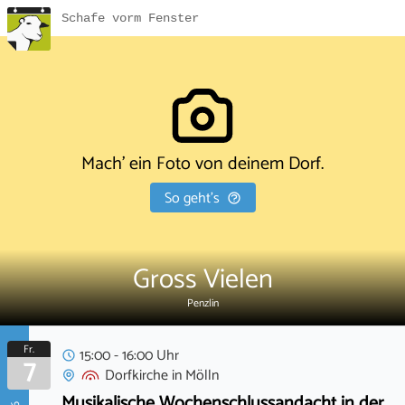
Schafe vorm Fenster
Mach' ein Foto von deinem Dorf.
So geht's
Gross Vielen
Penzlin
Fr.
15:00 - 16:00 Uhr
7
Dorfkirche
in
Mölln
Musikalische Wochenschlussandacht in der