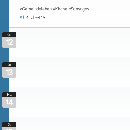
#Gemeindeleben #Kirche #Sonstiges
Kirche-MV
Sa.
12
So.
13
Mo.
14
Di.