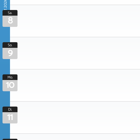
August 2026
Sa.
8
So.
9
Mo.
10
Di.
11