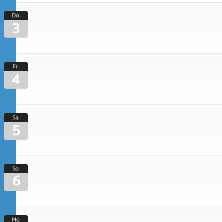
Do.
3
Fr.
4
Sa.
5
So.
6
Mo.