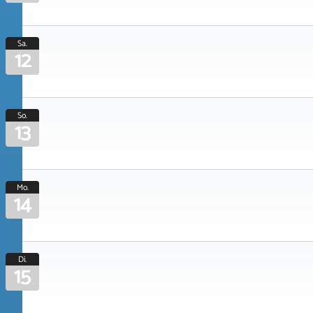
Sa.
12
So.
13
Mo.
14
Di.
15