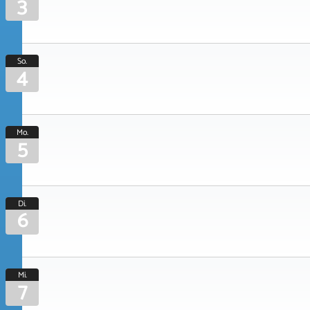
3
So.
4
Mo.
5
Di.
6
Mi.
7