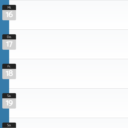
Mi.
16
Do.
17
Fr.
18
Sa.
19
So.