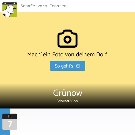
Schafe vorm Fenster
Mach' ein Foto von deinem Dorf.
So geht's
Grünow
Schwedt/Oder
Fr.
7