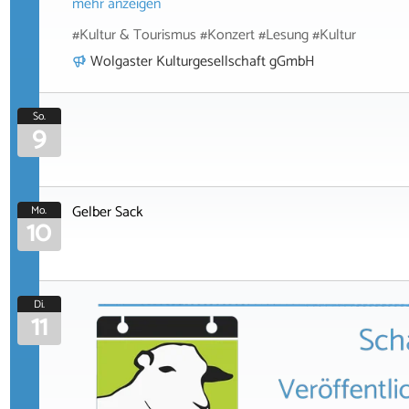
mehr anzeigen
#Kultur & Tourismus #Konzert #Lesung #Kultur
Wolgaster Kulturgesellschaft gGmbH
So.
9
Gelber Sack
Mo.
10
Di.
11