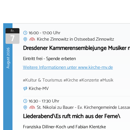
Fr.
16:00 - 17:00 Uhr
7
Kirche Zinnowitz
in
Ostseebad Zinnowitz
Dresdener Kammerensemblejunge Musiker mu
August 2026
Eintritt frei - Spende erbeten
Weitere Informationen unter
www.kirche-mv.de
#Kultur & Tourismus #Kirche #Konzerte #Musik
Kirche-MV
16:30 - 17:30 Uhr
St. Nikolai zu Bauer - Ev. Kirchengemeinde Lassan
Liederabend\Es ruft mich aus der Ferne\
Franziska Dillner-Koch und Fabian Klentzke