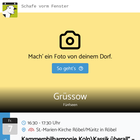
Schafe vorm Fenster
Mach' ein Foto von deinem Dorf.
So geht's
Grüssow
Fünfseen
Fr.
16:30 - 17:30 Uhr
7
St.-Marien-Kirche Röbel/Müritz
in
Röbel
Kammerphilharmonie Köln\Kassik überall“ –