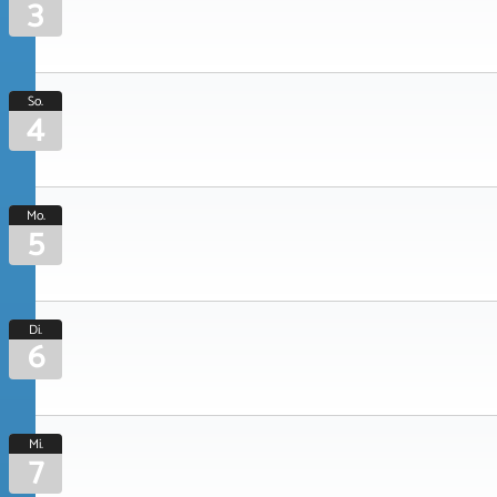
3
So.
4
Mo.
5
Di.
6
Mi.
7