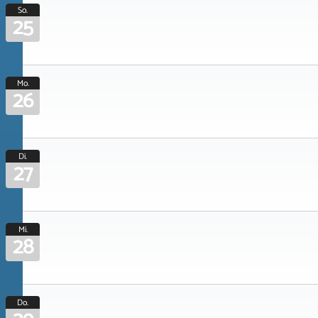
So.
25
Mo.
26
Di.
27
Mi.
28
Do.