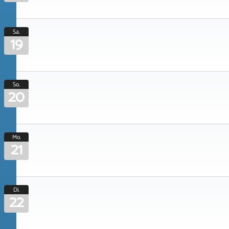
Sa.
19
So.
20
Mo.
21
Di.
22