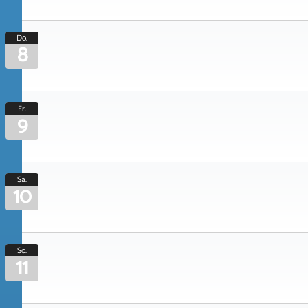
Do.
8
Fr.
9
Sa.
10
So.
11