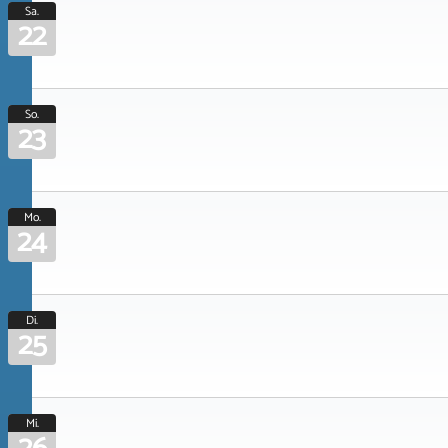
Sa.
22
So.
23
Mo.
24
Di.
25
Mi.