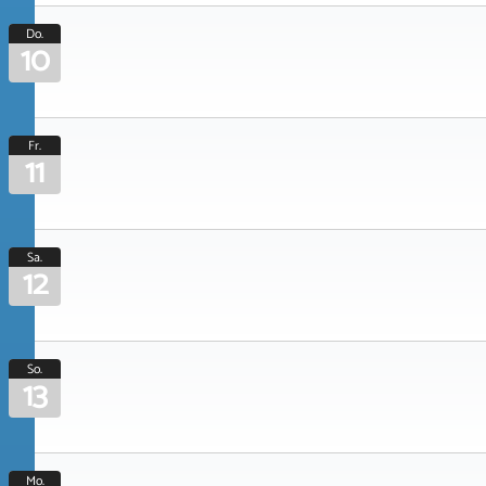
Do.
10
Fr.
11
Sa.
12
So.
13
Mo.