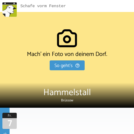
Schafe vorm Fenster
Mach' ein Foto von deinem Dorf.
So geht's
Hammelstall
Brüssow
Fr.
7