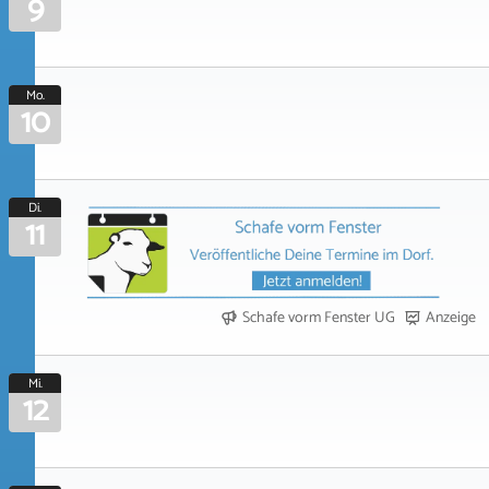
9
Mo.
10
Di.
11
Schafe vorm Fenster UG
Anzeige
Mi.
12