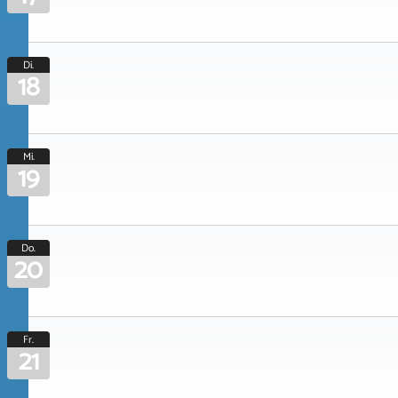
Di.
18
Mi.
19
Do.
20
Fr.
21