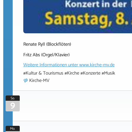
Renate Ryll (Blockflöten)
Fritz Abs (Orgel/Klavier)
Weitere Informationen unter
www.kirche-mv.de
#Kultur & Tourismus #Kirche #Konzerte #Musik
Kirche-MV
So.
9
Mo.