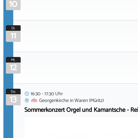
10
Di.
11
Mi.
12
Do.
16:30 - 17:30 Uhr
13
Georgenkirche
in
Waren (Müritz)
Sommerkonzert Orgel und Kamantsche - Rei