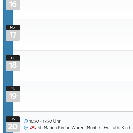
16
Mo.
17
Di.
18
Mi.
19
Do.
16:30 - 17:30 Uhr
20
St. Marien Kirche Waren (Müritz) - Ev.-Luth. Kir