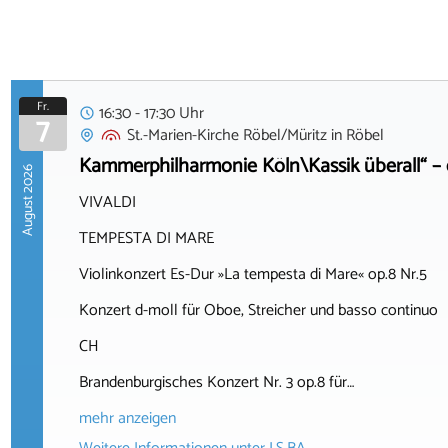
Fr.
16:30 - 17:30 Uhr
7
St.-Marien-Kirche Röbel/Müritz
in
Röbel
Kammerphilharmonie Köln\Kassik überall“ – 
August 2026
VIVALDI
TEMPESTA DI MARE
Violinkonzert Es-Dur »La tempesta di Mare« op.8 Nr.5
Konzert d-moll für Oboe, Streicher und basso continuo
CH
Brandenburgisches Konzert Nr. 3 op.8 für…
mehr anzeigen