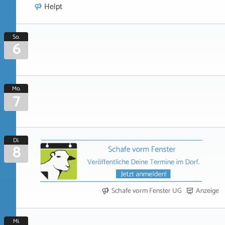
Helpt
So.
6
Mo.
7
Di.
8
Schafe vorm Fenster UG
Anzeige
Mi.