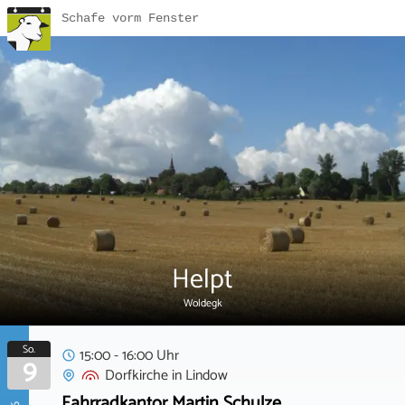
Schafe vorm Fenster
Helpt
Woldegk
So.
15:00 - 16:00 Uhr
9
Dorfkirche
in
Lindow
Fahrradkantor Martin Schulze