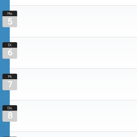
Mo.
5
Di.
6
Mi.
7
Do.
8