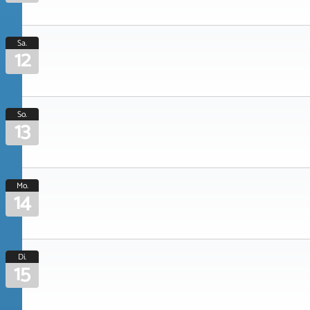
Sa.
12
So.
13
Mo.
14
Di.
15