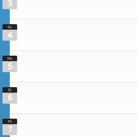
3
So.
4
Mo.
5
Di.
6
Mi.
7