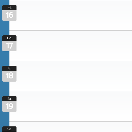
Mi.
16
Do.
17
Fr.
18
Sa.
19
So.