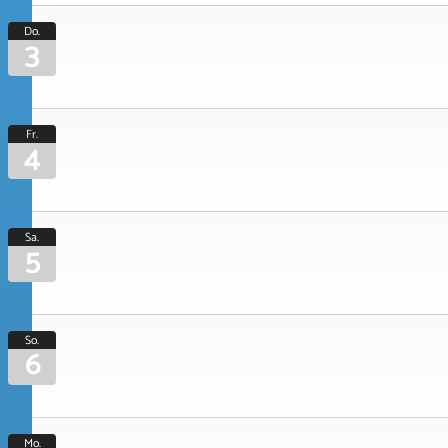
Do.
3
Fr.
4
Sa.
5
So.
6
Mo.