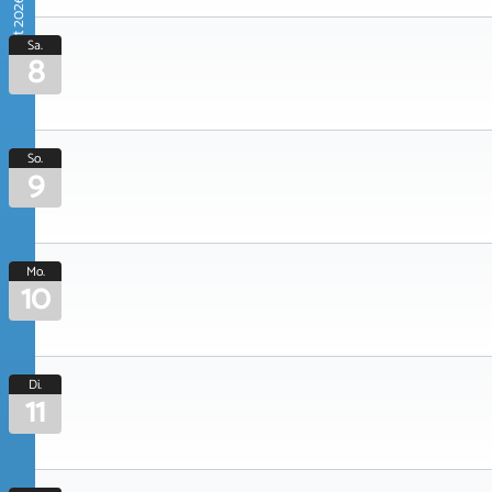
August 2026
Sa.
8
So.
9
Mo.
10
Di.
11