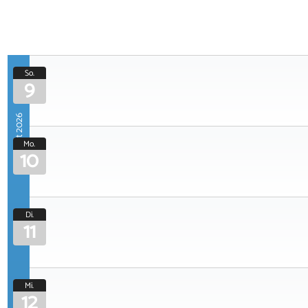
So.
9
August 2026
Mo.
10
Di.
11
Mi.
12