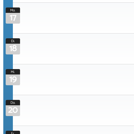
Mo.
17
Di.
18
Mi.
19
Do.
20
Fr.