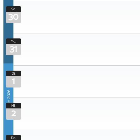
So.
30
Mo.
31
Di.
1
September 2026
Mi.
2
Do.