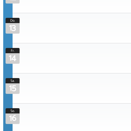
Do.
13
Fr.
14
Sa.
15
So.
16