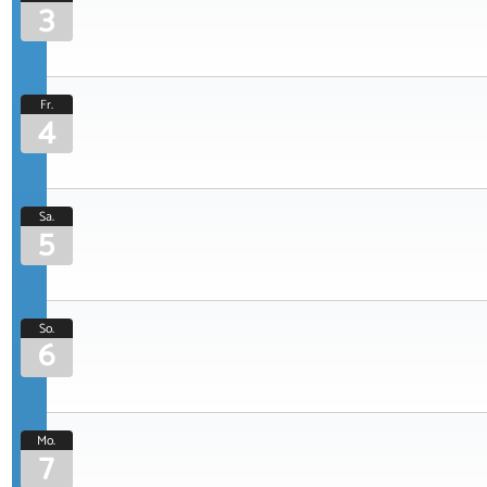
3
Fr.
4
Sa.
5
So.
6
Mo.
7