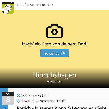
Schafe vorm Fenster
Mach' ein Foto von deinem Dorf.
So geht's
Hinrichshagen
Peenehagen
Sa.
16:00 - 17:00 Uhr
8
Kirche Nossentin
in
Silz
Bartich - Johannes Klang & Lennon von Seht