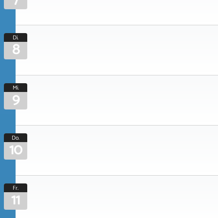
Di.
8
Mi.
9
Do.
10
Fr.
11