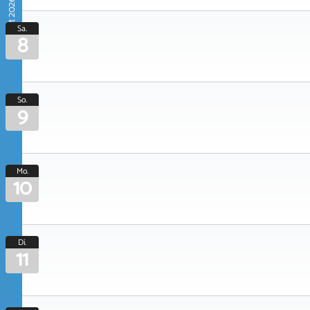
August 2026
Sa.
8
So.
9
Mo.
10
Di.
11