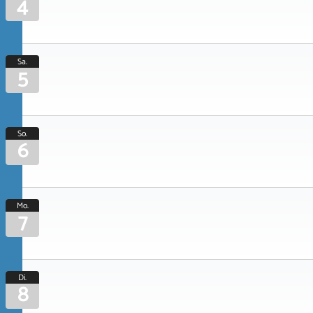
4
Sa.
5
So.
6
Mo.
7
Di.
8