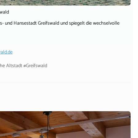
swald
äts- und Hansestadt Greifswald und spiegelt die wechselvolle
ald.de
he Altstadt #Greifswald