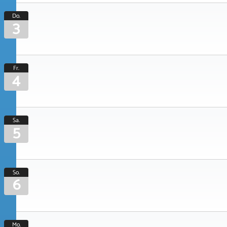
Do.
3
Fr.
4
Sa.
5
So.
6
Mo.