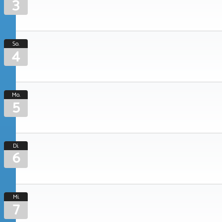
3
So.
4
Mo.
5
Di.
6
Mi.
7