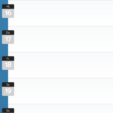
Mi.
16
Do.
17
Fr.
18
Sa.
19
So.