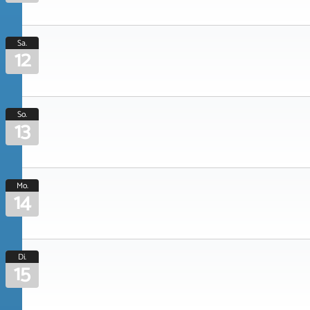
Sa.
12
So.
13
Mo.
14
Di.
15