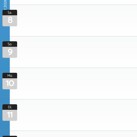
August 2026
Sa.
8
So.
9
Mo.
10
Di.
11