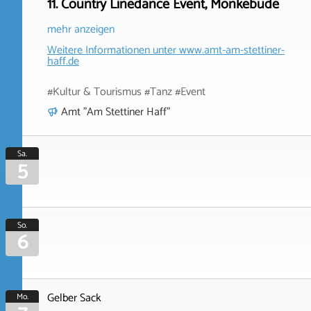
11. Country Linedance Event, Mönkebude
mehr anzeigen
Weitere Informationen unter
www.amt-am-stettiner-
haff.de
#Kultur & Tourismus #Tanz #Event
Amt "Am Stettiner Haff"
Sa.
5
So.
6
Gelber Sack
Mo.