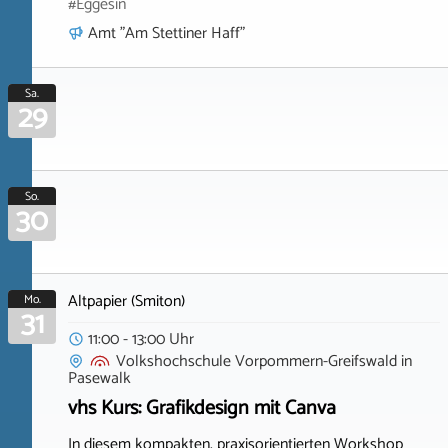
#Eggesin
Amt "Am Stettiner Haff"
Sa.
29
So.
30
Altpapier (Smiton)
Mo.
31
11:00 - 13:00 Uhr
Volkshochschule Vorpommern-Greifswald
in
Pasewalk
vhs Kurs: Grafikdesign mit Canva
In diesem kompakten, praxisorientierten Workshop