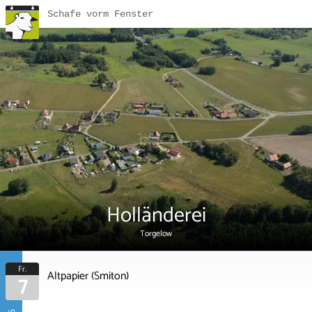
Schafe vorm Fenster
Holländerei
Torgelow
Fr.
Altpapier (Smiton)
7