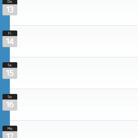
Do.
13
Fr.
14
Sa.
15
So.
16
Mo.
17