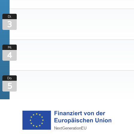
Di.
3
Mi.
4
Do.
5