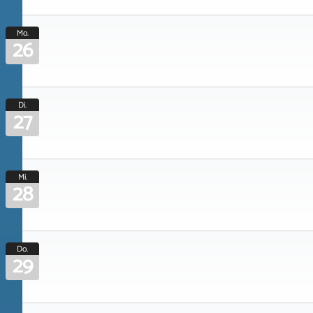
Mo.
26
Di.
27
Mi.
28
Do.
29