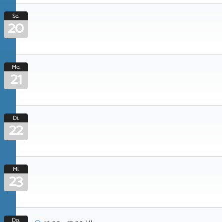
So.
20
Mo.
21
Di.
22
Mi.
23
Do.