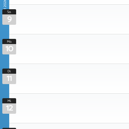
August 2026
So.
9
Mo.
10
Di.
11
Mi.
12