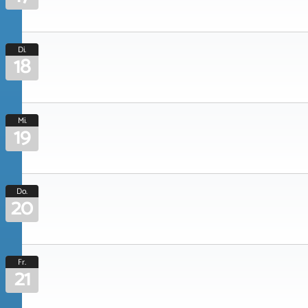
Di.
18
Mi.
19
Do.
20
Fr.
21