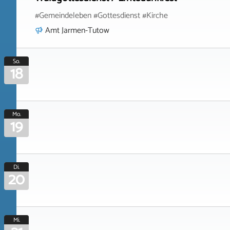
#Gemeindeleben #Gottesdienst #Kirche
Amt Jarmen-Tutow
So.
18
Mo.
19
Di.
20
Mi.