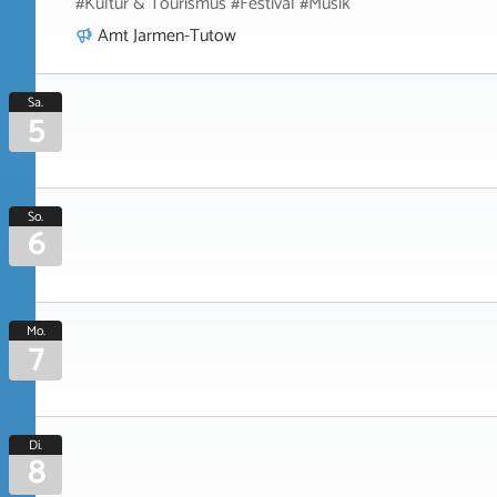
#Kultur & Tourismus #Festival #Musik
Amt Jarmen-Tutow
Sa.
5
So.
6
Mo.
7
Di.
8