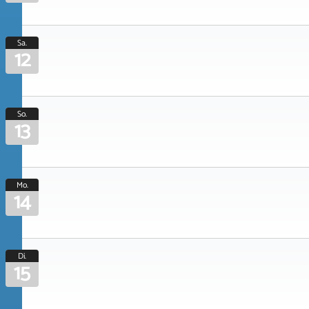
Sa.
12
So.
13
Mo.
14
Di.
15