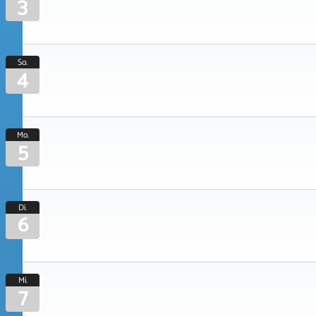
3
So.
4
Mo.
5
Di.
6
Mi.
7