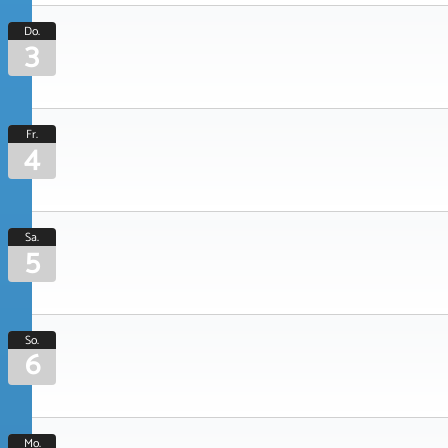
Do.
3
Fr.
4
Sa.
5
So.
6
Mo.