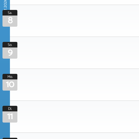
August 2026
Sa.
8
So.
9
Mo.
10
Di.
11