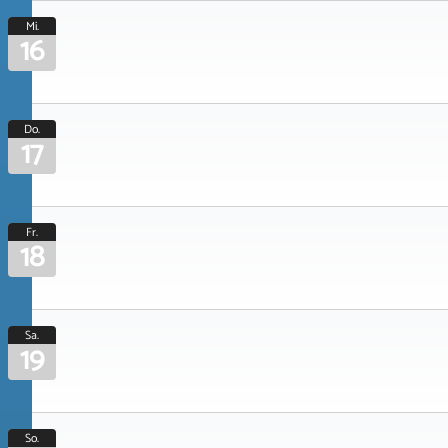
Mi.
16
Do.
17
Fr.
18
Sa.
19
So.