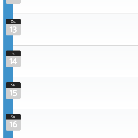
Do.
13
Fr.
14
Sa.
15
So.
16