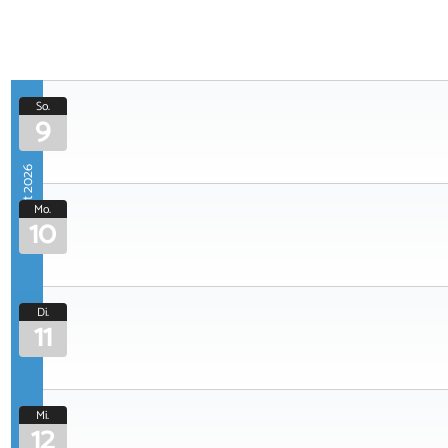
So.
9
August 2026
Mo.
10
Di.
11
Mi.
12