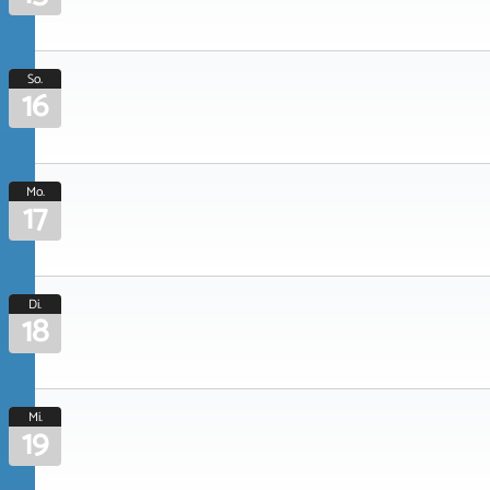
So.
16
Mo.
17
Di.
18
Mi.
19