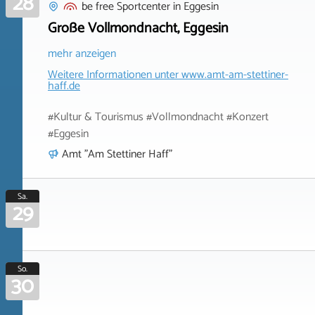
28
be free Sportcenter
in
Eggesin
Große Vollmondnacht, Eggesin
mehr anzeigen
Weitere Informationen unter
www.amt-am-stettiner-
haff.de
#Kultur & Tourismus #Vollmondnacht #Konzert
#Eggesin
Amt "Am Stettiner Haff"
Sa.
29
So.
30