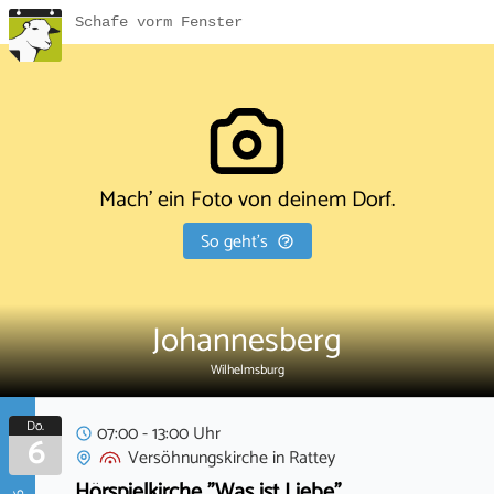
Schafe vorm Fenster
Mach' ein Foto von deinem Dorf.
So geht's
Johannesberg
Wilhelmsburg
Do.
07:00 - 13:00 Uhr
6
Versöhnungskirche
in
Rattey
Hörspielkirche "Was ist Liebe"