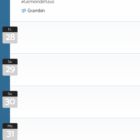
#Gemeindehaus
Grambin
Fr.
28
Sa.
29
So.
30
Mo.
31