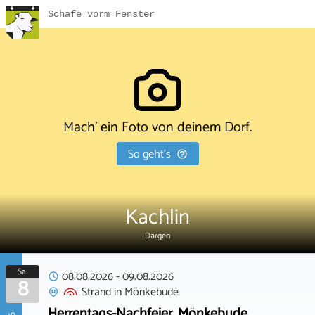
Schafe vorm Fenster
Mach' ein Foto von deinem Dorf.
So geht's
Kachlin
Dargen
Sa.
08.08.2026
-
09.08.2026
8
Strand
in
Mönkebude
Herrentags-Nachfeier, Mönkebude