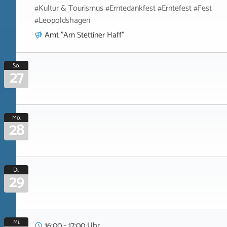
#Kultur & Tourismus #Erntedankfest #Erntefest #Fest
#Leopoldshagen
Amt "Am Stettiner Haff"
So.
27
Mo.
28
Di.
29
Mi.
16:00 - 17:00 Uhr