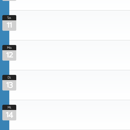
So.
11
Mo.
12
Di.
13
Mi.
14