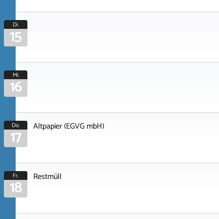
Di.
15
Mi.
16
Altpapier (EGVG mbH)
Do.
17
Restmüll
Fr.
18