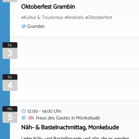
Oktoberfest Grambin
#Kultur & Tourismus #festivals #Oktoberfest
Grambin
Sa.
3
So.
4
Mo.
12:00 - 14:00 Uhr
5
Haus des Gastes
in
Mönkebude
Näh- & Bastelnachmittag, Mönkebude
Liebe Näh- und Bastelfreunde und alle, die es werden