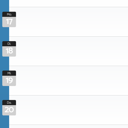
Mo.
17
Di.
18
Mi.
19
Do.
20