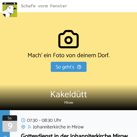
Schafe vorm Fenster
Mach' ein Foto von deinem Dorf.
So geht's
Kakeldütt
Mirow
So.
07:30 - 08:30 Uhr
9
Johanniterkirche
in
Mirow
Gottesdienst in der Johanniterkirche Mirow