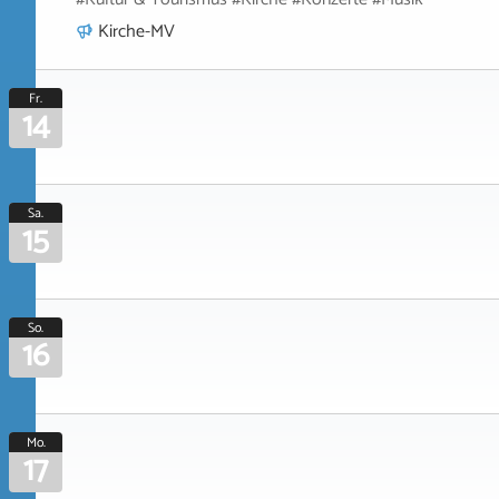
Kirche-MV
Fr.
14
Sa.
15
So.
16
Mo.
17