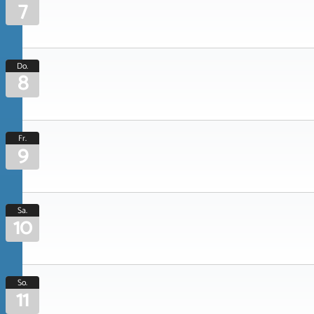
7
Do.
8
Fr.
9
Sa.
10
So.
11