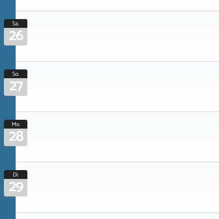
Sa.
26
So.
27
Mo.
28
Di.
29