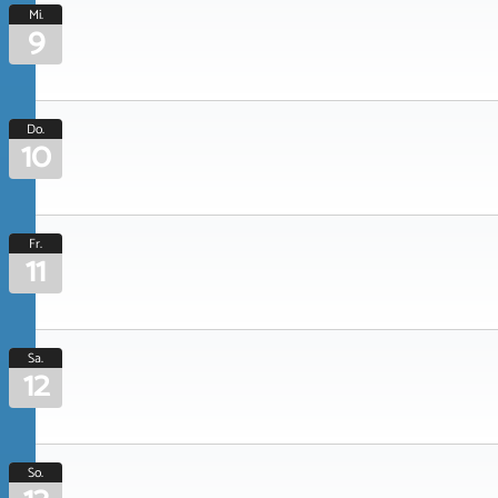
Mi.
9
Do.
10
Fr.
11
Sa.
12
So.