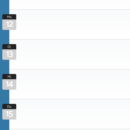
Mo.
12
Di.
13
Mi.
14
Do.
15