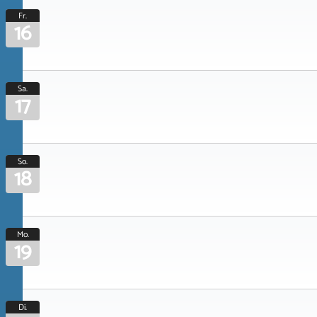
Fr.
16
Sa.
17
So.
18
Mo.
19
Di.