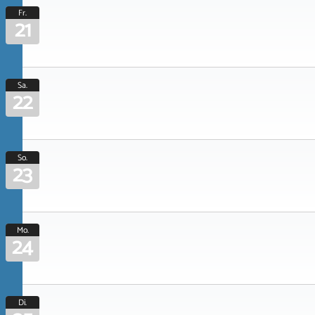
Fr.
21
Sa.
22
So.
23
Mo.
24
Di.