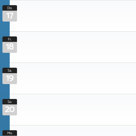
Do.
17
Fr.
18
Sa.
19
So.
20
Mo.