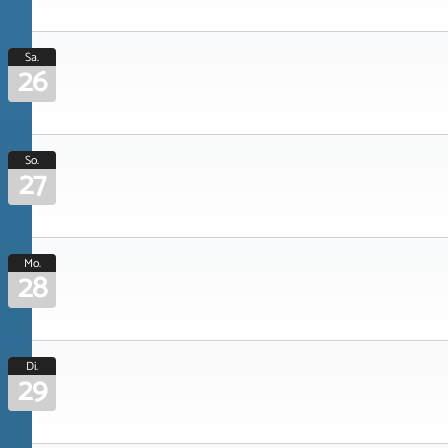
Sa.
26
So.
27
Mo.
28
Di.
29