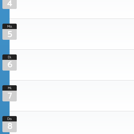
4
Mo.
5
Di.
6
Mi.
7
Do.
8