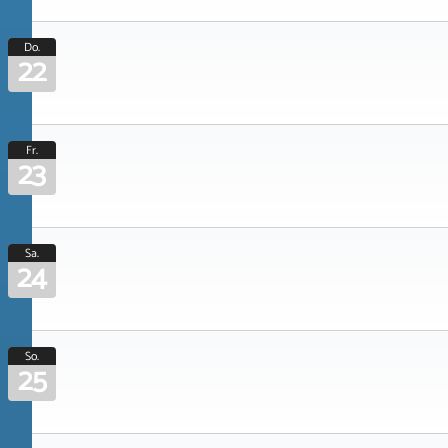
Do.
22
Fr.
23
Sa.
24
So.
25