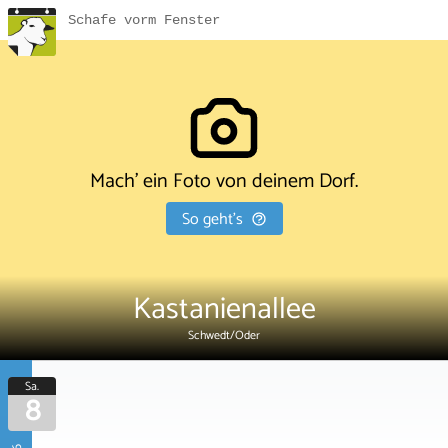
Schafe vorm Fenster
Mach' ein Foto von deinem Dorf.
So geht's
Kastanienallee
Schwedt/Oder
Sa.
8