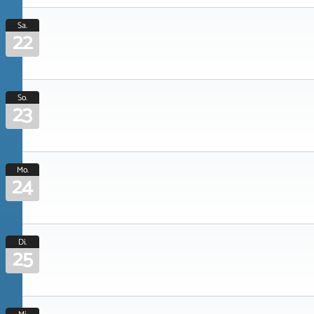
Sa.
22
So.
23
Mo.
24
Di.
25