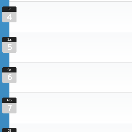
Fr.
4
Sa.
5
So.
6
Mo.
7
Di.