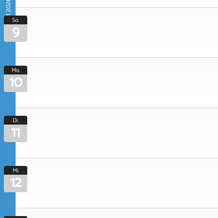
August 2026
So.
9
Mo.
10
Di.
11
Mi.
12