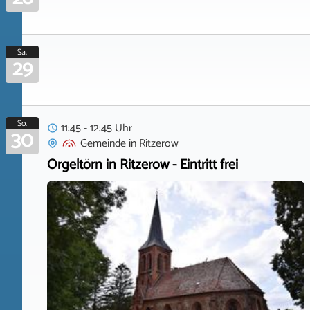
Sa.
29
So.
11:45 - 12:45 Uhr
30
Gemeinde
in
Ritzerow
Orgeltörn in Ritzerow - Eintritt frei