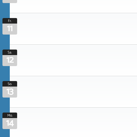
Fr.
11
Sa.
12
So.
13
Mo.
14