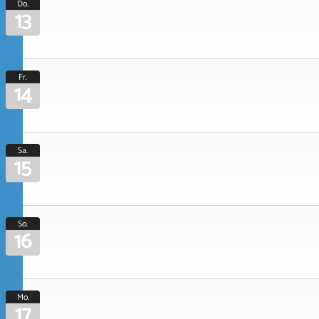
Do.
13
Fr.
14
Sa.
15
So.
16
Mo.
17