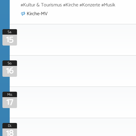
#Kultur & Tourismus #Kirche #Konzerte #Musik
Kirche-MV
Sa.
15
So.
16
Mo.
17
Di.
18