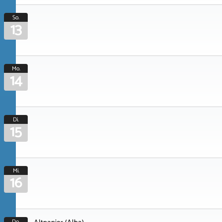
So.
13
Mo.
14
Di.
15
Mi.
16
Do.