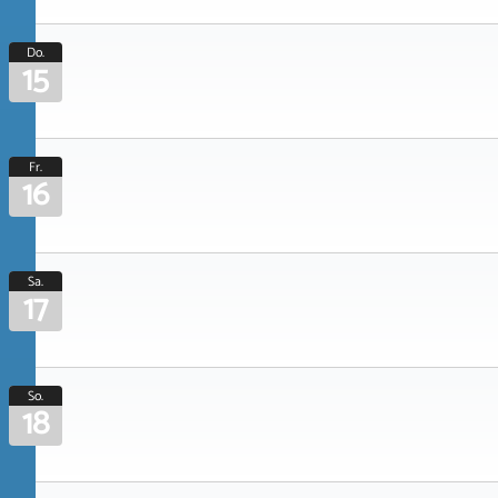
Do.
15
Fr.
16
Sa.
17
So.
18