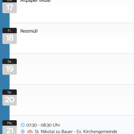
Altpapier (Alba)
17
Restmüll
Fr.
18
Sa.
19
So.
20
Mo.
07:30 - 08:30 Uhr
21
St. Nikolai zu Bauer - Ev. Kirchengemeinde