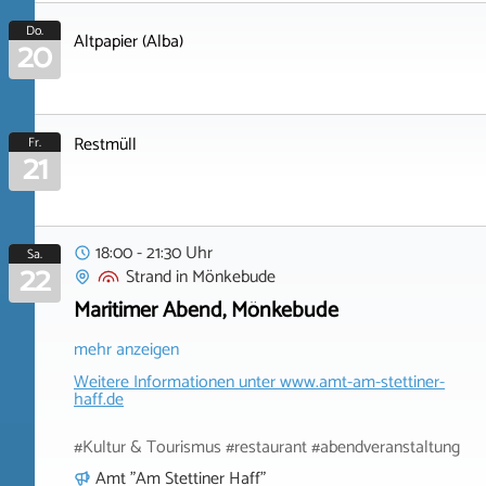
Do.
Altpapier (Alba)
20
Restmüll
Fr.
21
18:00 - 21:30 Uhr
Sa.
22
Strand
in
Mönkebude
Maritimer Abend, Mönkebude
mehr anzeigen
Weitere Informationen unter
www.amt-am-stettiner-
haff.de
#Kultur & Tourismus #restaurant #abendveranstaltung
Amt "Am Stettiner Haff"