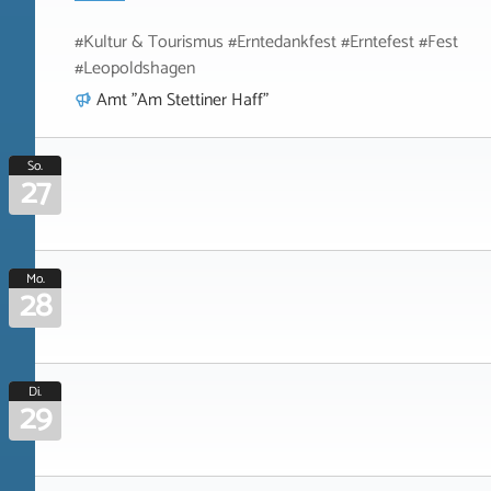
#Kultur & Tourismus #Erntedankfest #Erntefest #Fest
#Leopoldshagen
Amt "Am Stettiner Haff"
So.
27
Mo.
28
Di.
29