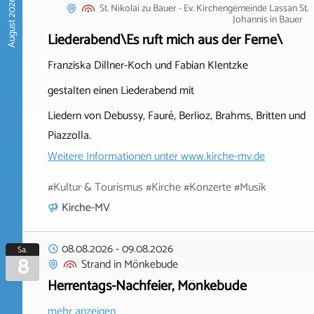
August 2026
St. Nikolai zu Bauer - Ev. Kirchengemeinde Lassan St.
Johannis
in
Bauer
Liederabend\Es ruft mich aus der Ferne\
Franziska Dillner-Koch und Fabian Klentzke
gestalten einen Liederabend mit
Liedern von Debussy, Fauré, Berlioz, Brahms, Britten und
Piazzolla.
Weitere Informationen unter
www.kirche-mv.de
#Kultur & Tourismus #Kirche #Konzerte #Musik
Kirche-MV
08.08.2026
-
09.08.2026
Sa.
8
Strand
in
Mönkebude
Herrentags-Nachfeier, Mönkebude
mehr anzeigen