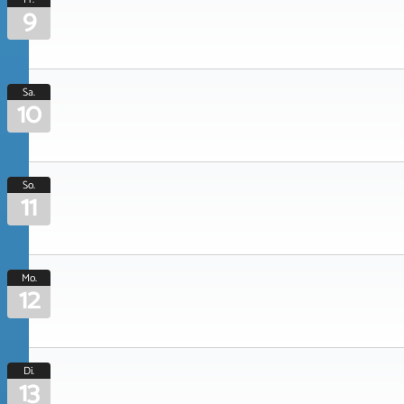
9
Sa.
10
So.
11
Mo.
12
Di.
13