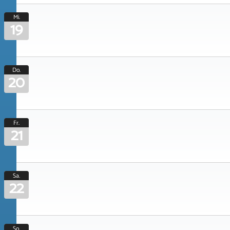
Mi.
19
Do.
20
Fr.
21
Sa.
22
So.