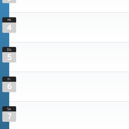
Mi.
4
Do.
5
Fr.
6
Sa.
7