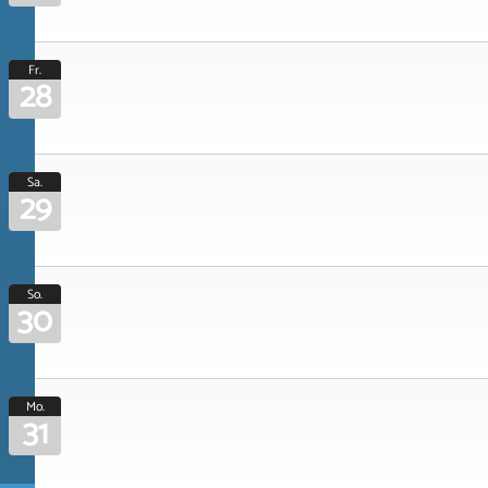
Fr.
28
Sa.
29
So.
30
Mo.
31