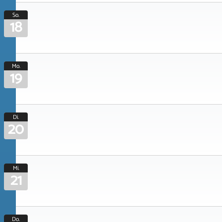
So.
18
Mo.
19
Di.
20
Mi.
21
Do.