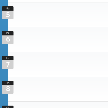
Mo.
5
Di.
6
Mi.
7
Do.
8
Fr.