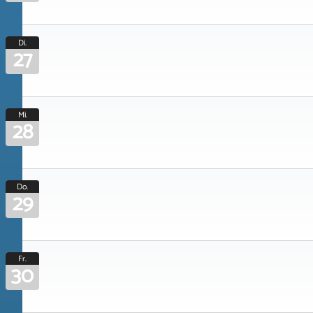
Di.
27
Mi.
28
Do.
29
Fr.
30