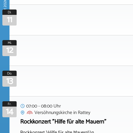
August 2026
Di.
11
Mi.
12
Do.
13
Fr.
07:00 - 08:00 Uhr
14
Versöhnungskirche
in
Rattey
Rockkonzert "Hilfe für alte Mauern"
Rockkonzert \Hilfe für alte Mauern\\n