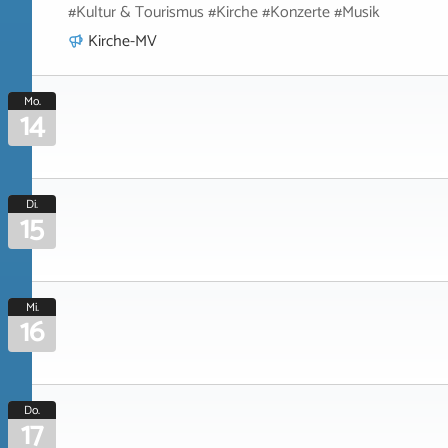
#Kultur & Tourismus #Kirche #Konzerte #Musik
Kirche-MV
Mo.
14
Di.
15
Mi.
16
Do.
17