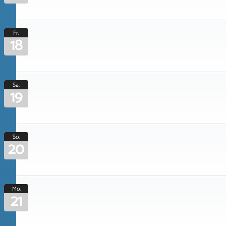
Fr.
18
Sa.
19
So.
20
Mo.
21