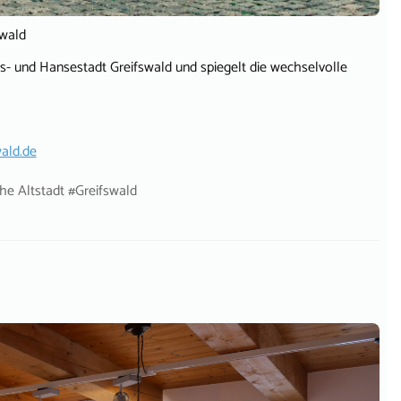
swald
äts- und Hansestadt Greifswald und spiegelt die wechselvolle
ald.de
he Altstadt #Greifswald