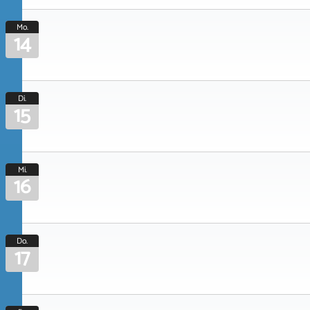
Mo.
14
Di.
15
Mi.
16
Do.
17