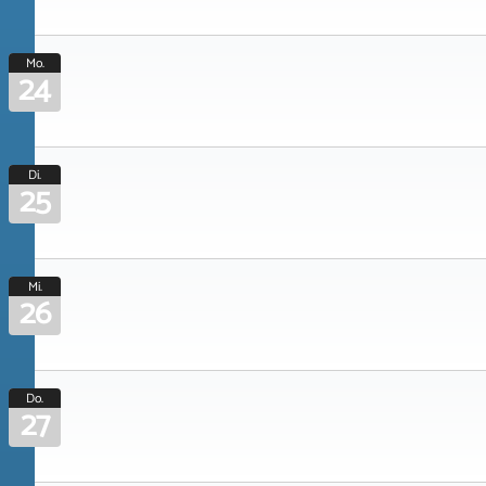
Mo.
24
Di.
25
Mi.
26
Do.
27