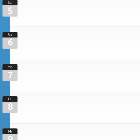
Sa.
5
So.
6
Mo.
7
Di.
8
Mi.
9