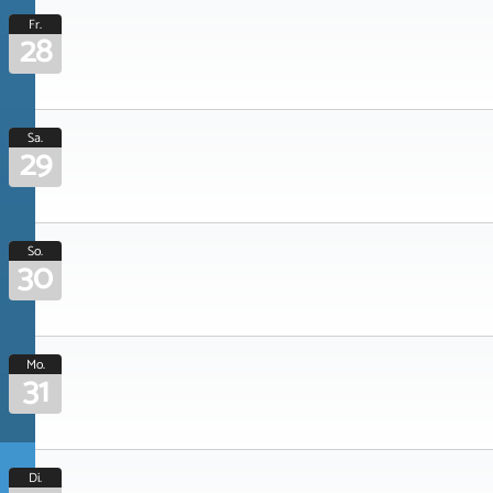
Fr.
28
Sa.
29
So.
30
Mo.
31
Di.