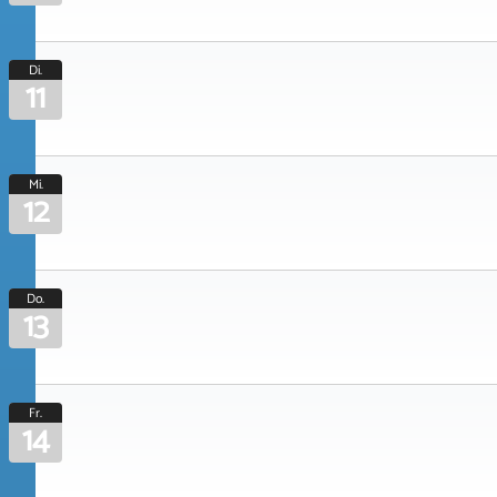
Di.
11
Mi.
12
Do.
13
Fr.
14