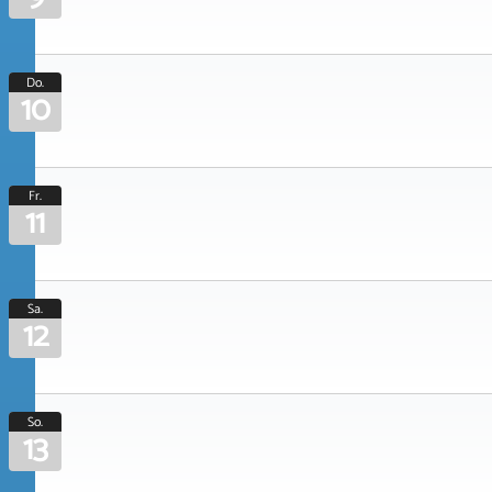
Do.
10
Fr.
11
Sa.
12
So.
13