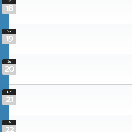
Fr.
18
Sa.
19
So.
20
Mo.
21
Di.
22