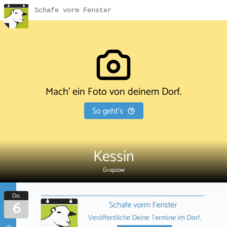
Schafe vorm Fenster
Mach' ein Foto von deinem Dorf.
So geht's
Kessin
Grapzow
Do.
6