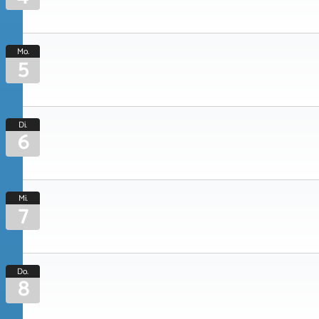
Mo.
5
Di.
6
Mi.
7
Do.
8