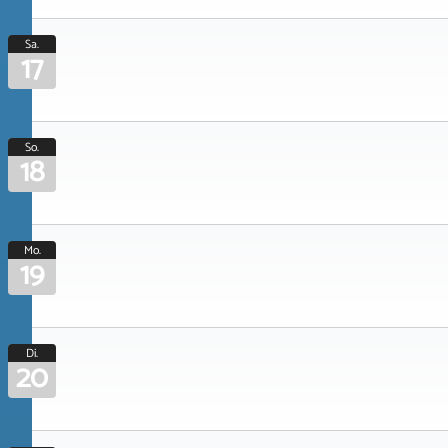
Sa.
17
So.
18
Mo.
19
Di.
20