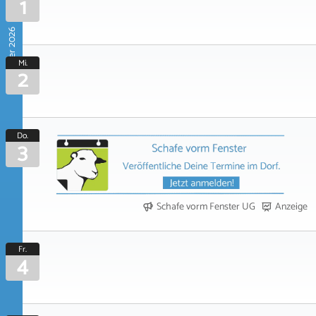
1
September 2026
Mi.
2
Do.
3
Schafe vorm Fenster UG
Anzeige
Fr.
4