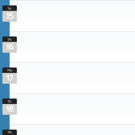
Sa.
15
So.
16
Mo.
17
Di.
18
Mi.