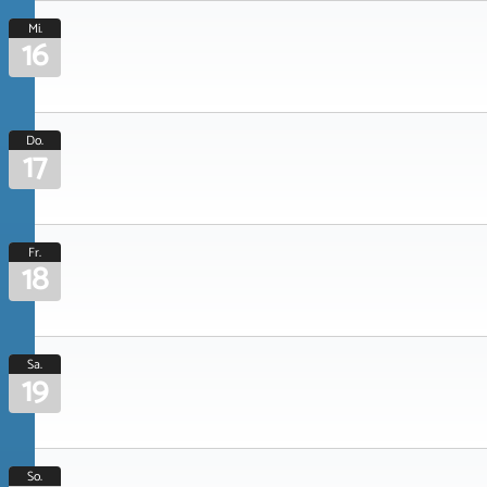
Mi.
16
Do.
17
Fr.
18
Sa.
19
So.