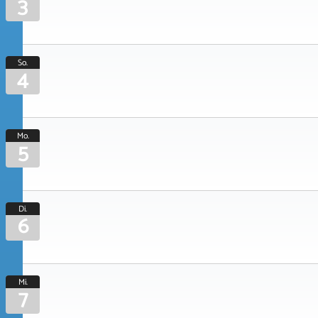
3
So.
4
Mo.
5
Di.
6
Mi.
7