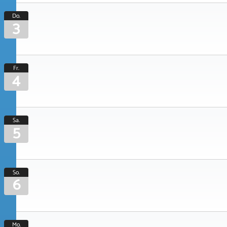
Do.
3
Fr.
4
Sa.
5
So.
6
Mo.