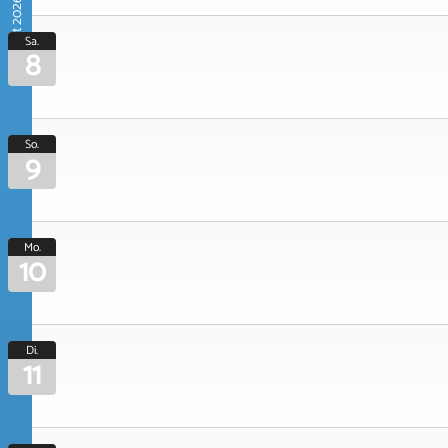
August 2026
Sa.
8
So.
9
Mo.
10
Di.
11