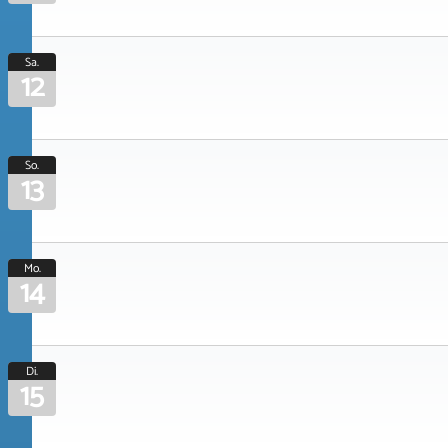
Sa.
12
So.
13
Mo.
14
Di.
15