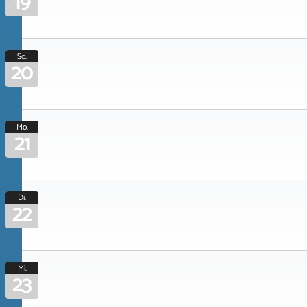
19
So.
20
Mo.
21
Di.
22
Mi.
23