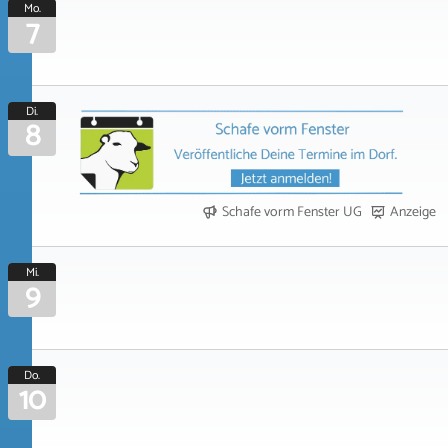
Mo.
7
Di.
8
Schafe vorm Fenster UG
Anzeige
Mi.
9
Do.
10