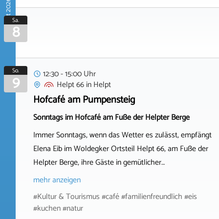
August 2026
Sa.
8
So.
12:30 - 15:00 Uhr
9
Helpt 66
in
Helpt
Hofcafé am Pumpensteig
Sonntags im Hofcafé am Fuße der Helpter Berge
Immer Sonntags, wenn das Wetter es zulässt, empfängt
Elena Eib im Woldegker Ortsteil Helpt 66, am Fuße der
Helpter Berge, ihre Gäste in gemütlicher…
mehr anzeigen
#Kultur & Tourismus #café #familienfreundlich #eis
#kuchen #natur