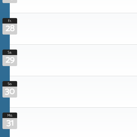
Fr.
28
Sa.
29
So.
30
Mo.
31