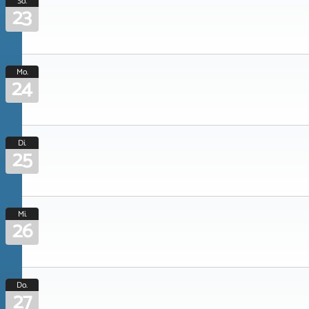
So.
23
Mo.
24
Di.
25
Mi.
26
Do.
27