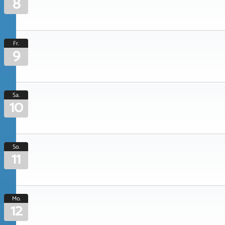
8
Fr.
9
Sa.
10
So.
11
Mo.
12