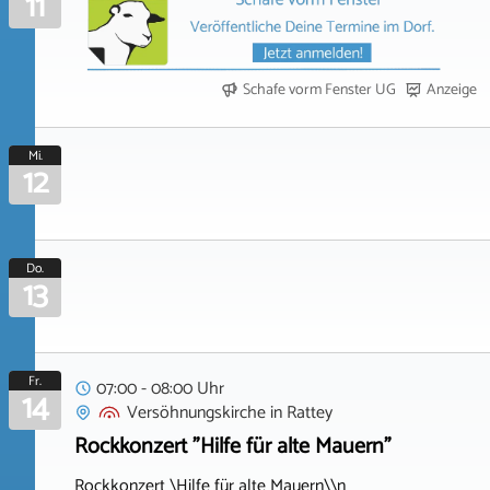
11
Schafe vorm Fenster UG
Anzeige
Mi.
12
Do.
13
Fr.
07:00 - 08:00 Uhr
14
Versöhnungskirche
in
Rattey
Rockkonzert "Hilfe für alte Mauern"
Rockkonzert \Hilfe für alte Mauern\\n