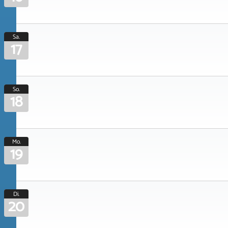
Sa.
17
So.
18
Mo.
19
Di.
20