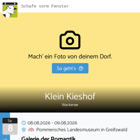
Schafe vorm Fenster
Mach' ein Foto von deinem Dorf.
So geht's
Klein Kieshof
Wackerow
Sa.
08.08.2026
-
09.08.2026
8
Pommersches Landesmuseum
in
Greifswald
Galerie der Romantik